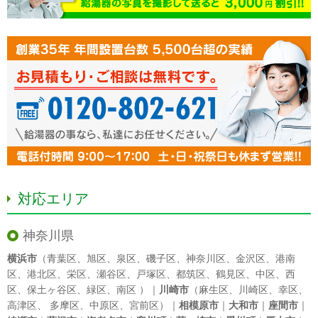
対応エリア
神奈川県
横浜市
（
青葉区
、
旭区
、
泉区
、
磯子区
、
神奈川区
、
金沢区
、
港南
区
、
港北区
、
栄区
、
瀬谷区
、
戸塚区
、
都筑区
、
鶴見区
、
中区
、
西
区
、
保土ヶ谷区
、
緑区
、
南区
）｜
川崎市
（
麻生区
、
川崎区
、
幸区
、
高津区
、
多摩区
、
中原区
、
宮前区
）｜
相模原市
｜
大和市
｜
座間市
｜