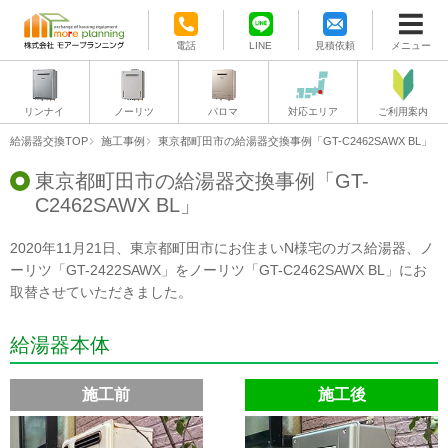
電話
LINE
見積依頼
メニュー
リンナイ
ノーリツ
パロマ
対応エリア
ご利用案内
給湯器交換TOP
施工事例
東京都町田市の給湯器交換事例「GT-C2462SAWX BL」
東京都町田市の給湯器交換事例「GT-
C2462SAWX BL」
2020年11月21日、東京都町田市にお住まいN様宅のガス給湯器、ノ
ーリツ「GT-2422SAWX」をノーリツ「GT-C2462SAWX BL」にお
取替させていただきました。
給湯器本体
施工前
施工後