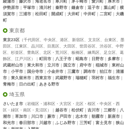
綾瀬市
｜
藤沢市
｜
海老名市
｜
寒川町
｜
茅ヶ崎市
｜
愛川町
｜
厚木市
｜
伊勢原市
｜
平塚市
｜
清川村
｜
秦野市
｜
鎌倉市
｜
逗子市
｜
葉山町
｜
横
須賀市
｜
三浦市
｜
松田町
｜
開成町
｜
大井町
｜
中井町
｜
二宮町
｜
大磯
町
東京都
東京23区
（
千代田区
、
中央区
、
港区
、
新宿区
、
文京区
、
台東区
、
墨
田区
、
江東区
、
品川区
、
目黒区
、
大田区
、
世田谷区
、
渋谷区
、
中野
区
、
杉並区
、
豊島区
、
北区
・
荒川区
、
板橋区
、
練馬区
、
足立区
、
葛
飾区
、
江戸川区
）｜
町田市
｜
八王子市
｜
昭島市
｜
日野市
｜
多摩市
｜
武蔵村山市
｜
東大和市
｜
立川市
｜
国立市
｜
府中市
｜
稲城市
｜
東村山
市
｜
小平市
｜
国分寺市
｜
小金井市
｜
三鷹市
｜
調布市
｜
狛江市
｜
清瀬
市
｜
東久留米市
｜
西東京市
｜
武蔵野市
｜
瑞穂町
｜
羽村市
｜
福生市
｜
青梅市
｜
日の出町
｜
あきる野市
埼玉県
さいたま市
（岩槻区・浦和区・大宮区・北区・桜区・中央区・西
区・緑区・南区・見沼区）｜
越谷市
｜
松伏町
｜
吉川市
｜
三郷市
｜
八
潮市
｜
草加市
｜
川口市
｜
蕨市
｜
戸田市
｜
志木市
｜
朝霧市
｜
新座市
｜
和光市
｜
春日部市
｜
川越市
｜
ふじみ野市
｜
三芳町
｜
富士見市
｜
狭山