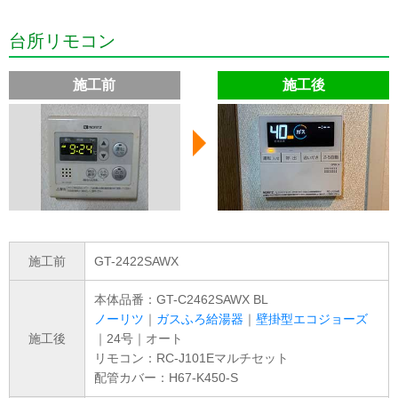
台所リモコン
施工前
施工後
施工前
GT-2422SAWX
本体品番：GT-C2462SAWX BL
ノーリツ
｜
ガスふろ給湯器
｜
壁掛型エコジョーズ
施工後
｜24号｜オート
リモコン：RC-J101Eマルチセット
配管カバー：H67-K450-S