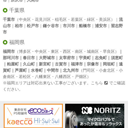
市
｜
所沢市
｜
入間市
千葉県
千葉市
（中央区・花見川区・稲毛区・若葉区・緑区・美浜区）｜
流
山市
｜
柏市
｜
松戸市
｜
鎌ケ谷市
｜
市川市
｜
船橋市
｜
浦安市
｜
習志野
市
福岡県
福岡市
（博多区・中央区・東区・西区・南区・城南区・早良区）
｜
那珂川市｜春日市｜大野城市｜太宰府市｜宇美町｜志免町｜須恵町
｜粕屋町｜久山町｜新宮町｜古賀市｜福津市｜宗像市｜岡垣町｜遠
賀町｜芦屋町｜水巻町｜中間市｜北九州市
（門司区・小倉北区・小
倉南区・若松区・八幡東区・八幡西区・戸畑区）
※福岡エリアは対応出来ない工事がございます。
こちら
でご確認
ください。