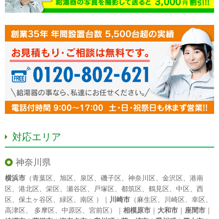
対応エリア
神奈川県
横浜市
（
青葉区
、
旭区
、
泉区
、
磯子区
、
神奈川区
、
金沢区
、
港南
区
、
港北区
、
栄区
、
瀬谷区
、
戸塚区
、
都筑区
、
鶴見区
、
中区
、
西
区
、
保土ヶ谷区
、
緑区
、
南区
）｜
川崎市
（
麻生区
、
川崎区
、
幸区
、
高津区
、
多摩区
、
中原区
、
宮前区
）｜
相模原市
｜
大和市
｜
座間市
｜