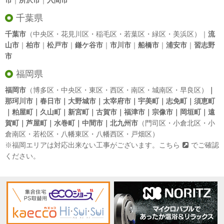
市
｜
所沢市
｜
入間市
千葉県
千葉市
（中央区・花見川区・稲毛区・若葉区・緑区・美浜区）｜
流
山市
｜
柏市
｜
松戸市
｜
鎌ケ谷市
｜
市川市
｜
船橋市
｜
浦安市
｜
習志野
市
福岡県
福岡市
（博多区・中央区・東区・西区・南区・城南区・早良区）
｜
那珂川市｜春日市｜大野城市｜太宰府市｜宇美町｜志免町｜須恵町
｜粕屋町｜久山町｜新宮町｜古賀市｜福津市｜宗像市｜岡垣町｜遠
賀町｜芦屋町｜水巻町｜中間市｜北九州市
（門司区・小倉北区・小
倉南区・若松区・八幡東区・八幡西区・戸畑区）
※福岡エリアは対応出来ない工事がございます。
こちら
でご確認
ください。