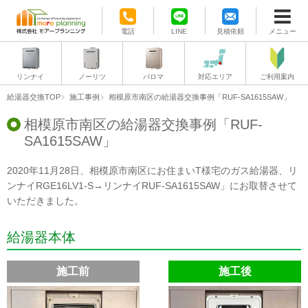
電話
LINE
見積依頼
メニュー
リンナイ
ノーリツ
パロマ
対応エリア
ご利用案内
給湯器交換TOP
施工事例
相模原市南区の給湯器交換事例「RUF-SA1615SAW」
相模原市南区の給湯器交換事例「RUF-
SA1615SAW」
2020年11月28日、相模原市南区にお住まいT様宅のガス給湯器、リ
ンナイRGE16LV1-S→リンナイRUF-SA1615SAW」にお取替させて
いただきました。
給湯器本体
施工前
施工後