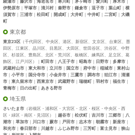
綾瀬市
｜
藤沢市
｜
海老名市
｜
寒川町
｜
茅ヶ崎市
｜
愛川町
｜
厚木市
｜
伊勢原市
｜
平塚市
｜
清川村
｜
秦野市
｜
鎌倉市
｜
逗子市
｜
葉山町
｜
横
須賀市
｜
三浦市
｜
松田町
｜
開成町
｜
大井町
｜
中井町
｜
二宮町
｜
大磯
町
東京都
東京23区
（
千代田区
、
中央区
、
港区
、
新宿区
、
文京区
、
台東区
、
墨
田区
、
江東区
、
品川区
、
目黒区
、
大田区
、
世田谷区
、
渋谷区
、
中野
区
、
杉並区
、
豊島区
、
北区
・
荒川区
、
板橋区
、
練馬区
、
足立区
、
葛
飾区
、
江戸川区
）｜
町田市
｜
八王子市
｜
昭島市
｜
日野市
｜
多摩市
｜
武蔵村山市
｜
東大和市
｜
立川市
｜
国立市
｜
府中市
｜
稲城市
｜
東村山
市
｜
小平市
｜
国分寺市
｜
小金井市
｜
三鷹市
｜
調布市
｜
狛江市
｜
清瀬
市
｜
東久留米市
｜
西東京市
｜
武蔵野市
｜
瑞穂町
｜
羽村市
｜
福生市
｜
青梅市
｜
日の出町
｜
あきる野市
埼玉県
さいたま市
（岩槻区・浦和区・大宮区・北区・桜区・中央区・西
区・緑区・南区・見沼区）｜
越谷市
｜
松伏町
｜
吉川市
｜
三郷市
｜
八
潮市
｜
草加市
｜
川口市
｜
蕨市
｜
戸田市
｜
志木市
｜
朝霧市
｜
新座市
｜
和光市
｜
春日部市
｜
川越市
｜
ふじみ野市
｜
三芳町
｜
富士見市
｜
狭山