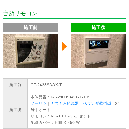
台所リモコン
施工前
施工後
施工前
GT-2428SAWX-T
本体品番：GT-2460SAWX-T-1 BL
ノーリツ
｜
ガスふろ給湯器
｜
ベランダ壁掛型
｜24
施工後
号｜オート
リモコン：RC-J101マルチセット
配管カバー：H68-K-450-W