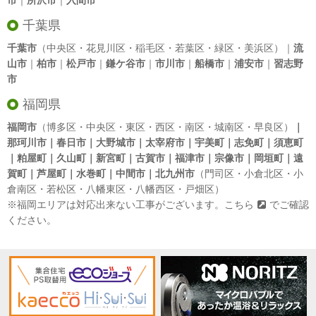
市
｜
所沢市
｜
入間市
千葉県
千葉市
（中央区・花見川区・稲毛区・若葉区・緑区・美浜区）｜
流
山市
｜
柏市
｜
松戸市
｜
鎌ケ谷市
｜
市川市
｜
船橋市
｜
浦安市
｜
習志野
市
福岡県
福岡市
（博多区・中央区・東区・西区・南区・城南区・早良区）
｜
那珂川市｜春日市｜大野城市｜太宰府市｜宇美町｜志免町｜須恵町
｜粕屋町｜久山町｜新宮町｜古賀市｜福津市｜宗像市｜岡垣町｜遠
賀町｜芦屋町｜水巻町｜中間市｜北九州市
（門司区・小倉北区・小
倉南区・若松区・八幡東区・八幡西区・戸畑区）
※福岡エリアは対応出来ない工事がございます。
こちら
でご確認
ください。