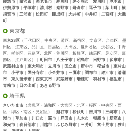
綾瀬市
｜
藤沢市
｜
海老名市
｜
寒川町
｜
茅ヶ崎市
｜
愛川町
｜
厚木市
｜
伊勢原市
｜
平塚市
｜
清川村
｜
秦野市
｜
鎌倉市
｜
逗子市
｜
葉山町
｜
横
須賀市
｜
三浦市
｜
松田町
｜
開成町
｜
大井町
｜
中井町
｜
二宮町
｜
大磯
町
東京都
東京23区
（
千代田区
、
中央区
、
港区
、
新宿区
、
文京区
、
台東区
、
墨
田区
、
江東区
、
品川区
、
目黒区
、
大田区
、
世田谷区
、
渋谷区
、
中野
区
、
杉並区
、
豊島区
、
北区
・
荒川区
、
板橋区
、
練馬区
、
足立区
、
葛
飾区
、
江戸川区
）｜
町田市
｜
八王子市
｜
昭島市
｜
日野市
｜
多摩市
｜
武蔵村山市
｜
東大和市
｜
立川市
｜
国立市
｜
府中市
｜
稲城市
｜
東村山
市
｜
小平市
｜
国分寺市
｜
小金井市
｜
三鷹市
｜
調布市
｜
狛江市
｜
清瀬
市
｜
東久留米市
｜
西東京市
｜
武蔵野市
｜
瑞穂町
｜
羽村市
｜
福生市
｜
青梅市
｜
日の出町
｜
あきる野市
埼玉県
さいたま市
（岩槻区・浦和区・大宮区・北区・桜区・中央区・西
区・緑区・南区・見沼区）｜
越谷市
｜
松伏町
｜
吉川市
｜
三郷市
｜
八
潮市
｜
草加市
｜
川口市
｜
蕨市
｜
戸田市
｜
志木市
｜
朝霧市
｜
新座市
｜
和光市
｜
春日部市
｜
川越市
｜
ふじみ野市
｜
三芳町
｜
富士見市
｜
狭山