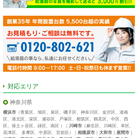
対応エリア
神奈川県
横浜市
（
青葉区
、
旭区
、
泉区
、
磯子区
、
神奈川区
、
金沢区
、
港南
区
、
港北区
、
栄区
、
瀬谷区
、
戸塚区
、
都筑区
、
鶴見区
、
中区
、
西
区
、
保土ヶ谷区
、
緑区
、
南区
）｜
川崎市
（
麻生区
、
川崎区
、
幸区
、
高津区
、
多摩区
、
中原区
、
宮前区
）｜
相模原市
｜
大和市
｜
座間市
｜