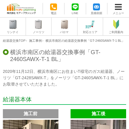
電話
LINE
見積依頼
メニュー
リンナイ
ノーリツ
パロマ
対応エリア
ご利用案内
給湯器交換TOP
施工事例
横浜市南区の給湯器交換事例「GT-2460SAWX-T-1 BL」
横浜市南区の給湯器交換事例「GT-
2460SAWX-T-1 BL」
2020年11月12日、横浜市南区にお住まいT様宅のガス給湯器、ノー
リツ「GT-2428SAWX-T」をノーリツ「GT-2460SAWX-T-1 BL」に
お取替させていただきました。
給湯器本体
施工前
施工後