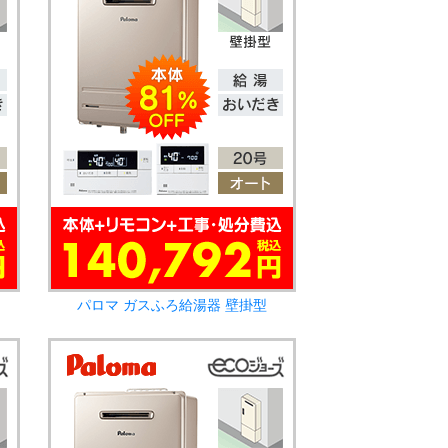
パロマ ガスふろ給湯器 壁掛型