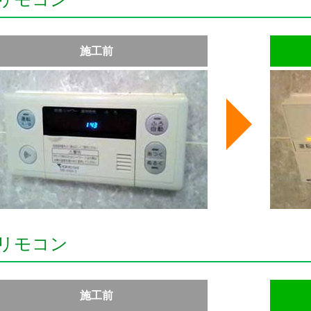
施工前
リモコン
施工前