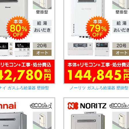
ナイ ガスふろ給湯器 壁掛型
ノーリツ ガスふろ給湯器 壁掛型