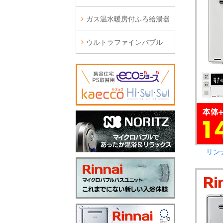
ガス温水暖房付ふろ給湯器
ウルトラファインバブル
リン