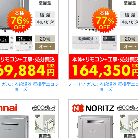
 ガスふろ給湯器 壁掛型エコジ
ノーリツ ガスふろ給湯器 壁掛型エ
ョーズ
ョーズ