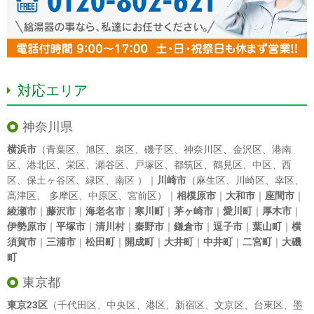
対応エリア
神奈川県
横浜市
（
青葉区
、
旭区
、
泉区
、
磯子区
、
神奈川区
、
金沢区
、
港南
区
、
港北区
、
栄区
、
瀬谷区
、
戸塚区
、
都筑区
、
鶴見区
、
中区
、
西
区
、
保土ヶ谷区
、
緑区
、
南区
）｜
川崎市
（
麻生区
、
川崎区
、
幸区
、
高津区
、
多摩区
、
中原区
、
宮前区
）｜
相模原市
｜
大和市
｜
座間市
｜
綾瀬市
｜
藤沢市
｜
海老名市
｜
寒川町
｜
茅ヶ崎市
｜
愛川町
｜
厚木市
｜
伊勢原市
｜
平塚市
｜
清川村
｜
秦野市
｜
鎌倉市
｜
逗子市
｜
葉山町
｜
横
須賀市
｜
三浦市
｜
松田町
｜
開成町
｜
大井町
｜
中井町
｜
二宮町
｜
大磯
町
東京都
東京23区
（
千代田区
、
中央区
、
港区
、
新宿区
、
文京区
、
台東区
、
墨