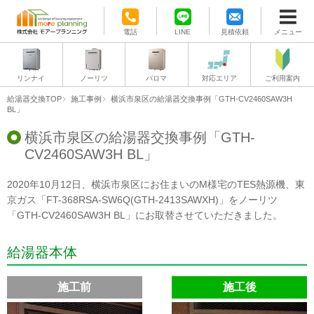
電話
LINE
見積依頼
メニュー
リンナイ
ノーリツ
パロマ
対応エリア
ご利用案内
給湯器交換TOP
施工事例
横浜市泉区の給湯器交換事例「GTH-CV2460SAW3H
BL」
横浜市泉区の給湯器交換事例「GTH-
CV2460SAW3H BL」
2020年10月12日、横浜市泉区にお住まいのM様宅のTES熱源機、東
京ガス「FT-368RSA-SW6Q(GTH-2413SAWXH)」をノーリツ
「GTH-CV2460SAW3H BL」にお取替させていただきました。
給湯器本体
施工前
施工後