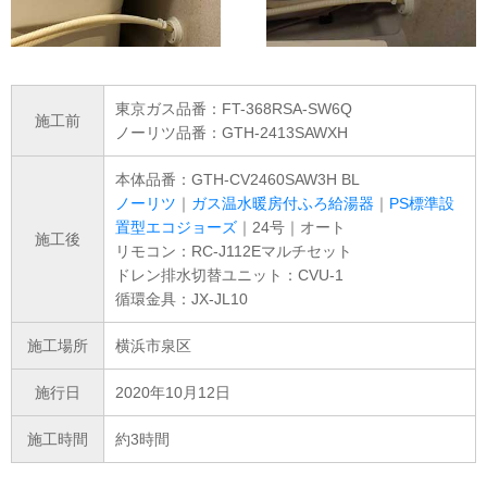
東京ガス品番：FT-368RSA-SW6Q
施工前
ノーリツ品番：GTH-2413SAWXH
本体品番：GTH-CV2460SAW3H BL
ノーリツ
｜
ガス温水暖房付ふろ給湯器
｜
PS標準設
置型エコジョーズ
｜24号｜オート
施工後
リモコン：RC-J112Eマルチセット
ドレン排水切替ユニット：CVU-1
循環金具：JX-JL10
施工場所
横浜市泉区
施行日
2020年10月12日
施工時間
約3時間