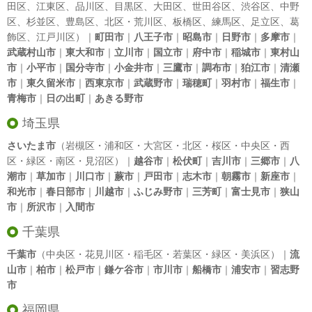
田区
、
江東区
、
品川区
、
目黒区
、
大田区
、
世田谷区
、
渋谷区
、
中野
区
、
杉並区
、
豊島区
、
北区
・
荒川区
、
板橋区
、
練馬区
、
足立区
、
葛
飾区
、
江戸川区
）｜
町田市
｜
八王子市
｜
昭島市
｜
日野市
｜
多摩市
｜
武蔵村山市
｜
東大和市
｜
立川市
｜
国立市
｜
府中市
｜
稲城市
｜
東村山
市
｜
小平市
｜
国分寺市
｜
小金井市
｜
三鷹市
｜
調布市
｜
狛江市
｜
清瀬
市
｜
東久留米市
｜
西東京市
｜
武蔵野市
｜
瑞穂町
｜
羽村市
｜
福生市
｜
青梅市
｜
日の出町
｜
あきる野市
埼玉県
さいたま市
（岩槻区・浦和区・大宮区・北区・桜区・中央区・西
区・緑区・南区・見沼区）｜
越谷市
｜
松伏町
｜
吉川市
｜
三郷市
｜
八
潮市
｜
草加市
｜
川口市
｜
蕨市
｜
戸田市
｜
志木市
｜
朝霧市
｜
新座市
｜
和光市
｜
春日部市
｜
川越市
｜
ふじみ野市
｜
三芳町
｜
富士見市
｜
狭山
市
｜
所沢市
｜
入間市
千葉県
千葉市
（中央区・花見川区・稲毛区・若葉区・緑区・美浜区）｜
流
山市
｜
柏市
｜
松戸市
｜
鎌ケ谷市
｜
市川市
｜
船橋市
｜
浦安市
｜
習志野
市
福岡県