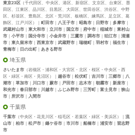
東京23区
（
千代田区
、
中央区
、
港区
、
新宿区
、
文京区
、
台東区
、
墨
田区
、
江東区
、
品川区
、
目黒区
、
大田区
、
世田谷区
、
渋谷区
、
中野
区
、
杉並区
、
豊島区
、
北区
・
荒川区
、
板橋区
、
練馬区
、
足立区
、
葛
飾区
、
江戸川区
）｜
町田市
｜
八王子市
｜
昭島市
｜
日野市
｜
多摩市
｜
武蔵村山市
｜
東大和市
｜
立川市
｜
国立市
｜
府中市
｜
稲城市
｜
東村山
市
｜
小平市
｜
国分寺市
｜
小金井市
｜
三鷹市
｜
調布市
｜
狛江市
｜
清瀬
市
｜
東久留米市
｜
西東京市
｜
武蔵野市
｜
瑞穂町
｜
羽村市
｜
福生市
｜
青梅市
｜
日の出町
｜
あきる野市
埼玉県
さいたま市
（岩槻区・浦和区・大宮区・北区・桜区・中央区・西
区・緑区・南区・見沼区）｜
越谷市
｜
松伏町
｜
吉川市
｜
三郷市
｜
八
潮市
｜
草加市
｜
川口市
｜
蕨市
｜
戸田市
｜
志木市
｜
朝霧市
｜
新座市
｜
和光市
｜
春日部市
｜
川越市
｜
ふじみ野市
｜
三芳町
｜
富士見市
｜
狭山
市
｜
所沢市
｜
入間市
千葉県
千葉市
（中央区・花見川区・稲毛区・若葉区・緑区・美浜区）｜
流
山市
｜
柏市
｜
松戸市
｜
鎌ケ谷市
｜
市川市
｜
船橋市
｜
浦安市
｜
習志野
市