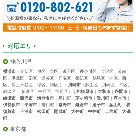
対応エリア
神奈川県
横浜市
（
青葉区
、
旭区
、
泉区
、
磯子区
、
神奈川区
、
金沢区
、
港南
区
、
港北区
、
栄区
、
瀬谷区
、
戸塚区
、
都筑区
、
鶴見区
、
中区
、
西
区
、
保土ヶ谷区
、
緑区
、
南区
）｜
川崎市
（
麻生区
、
川崎区
、
幸区
、
高津区
、
多摩区
、
中原区
、
宮前区
）｜
相模原市
｜
大和市
｜
座間市
｜
綾瀬市
｜
藤沢市
｜
海老名市
｜
寒川町
｜
茅ヶ崎市
｜
愛川町
｜
厚木市
｜
伊勢原市
｜
平塚市
｜
清川村
｜
秦野市
｜
鎌倉市
｜
逗子市
｜
葉山町
｜
横
須賀市
｜
三浦市
｜
松田町
｜
開成町
｜
大井町
｜
中井町
｜
二宮町
｜
大磯
町
東京都