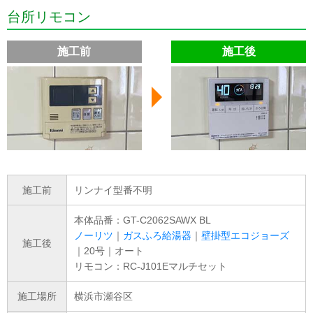
台所リモコン
施工前
施工後
施工前
リンナイ型番不明
本体品番：GT-C2062SAWX BL
ノーリツ
｜
ガスふろ給湯器
｜
壁掛型エコジョーズ
施工後
｜20号｜オート
リモコン：RC-J101Eマルチセット
施工場所
横浜市瀬谷区