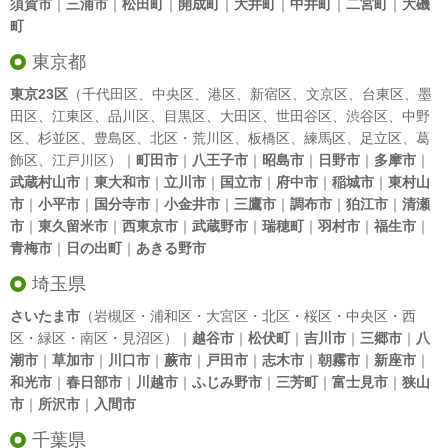
須賀市
｜
三浦市
｜
松田町
｜
開成町
｜
大井町
｜
中井町
｜
二宮町
｜
大磯
町
東京都
東京23区
（
千代田区
、
中央区
、
港区
、
新宿区
、
文京区
、
台東区
、
墨
田区
、
江東区
、
品川区
、
目黒区
、
大田区
、
世田谷区
、
渋谷区
、
中野
区
、
杉並区
、
豊島区
、
北区
・
荒川区
、
板橋区
、
練馬区
、
足立区
、
葛
飾区
、
江戸川区
）｜
町田市
｜
八王子市
｜
昭島市
｜
日野市
｜
多摩市
｜
武蔵村山市
｜
東大和市
｜
立川市
｜
国立市
｜
府中市
｜
稲城市
｜
東村山
市
｜
小平市
｜
国分寺市
｜
小金井市
｜
三鷹市
｜
調布市
｜
狛江市
｜
清瀬
市
｜
東久留米市
｜
西東京市
｜
武蔵野市
｜
瑞穂町
｜
羽村市
｜
福生市
｜
青梅市
｜
日の出町
｜
あきる野市
埼玉県
さいたま市
（岩槻区・浦和区・大宮区・北区・桜区・中央区・西
区・緑区・南区・見沼区）｜
越谷市
｜
松伏町
｜
吉川市
｜
三郷市
｜
八
潮市
｜
草加市
｜
川口市
｜
蕨市
｜
戸田市
｜
志木市
｜
朝霧市
｜
新座市
｜
和光市
｜
春日部市
｜
川越市
｜
ふじみ野市
｜
三芳町
｜
富士見市
｜
狭山
市
｜
所沢市
｜
入間市
千葉県