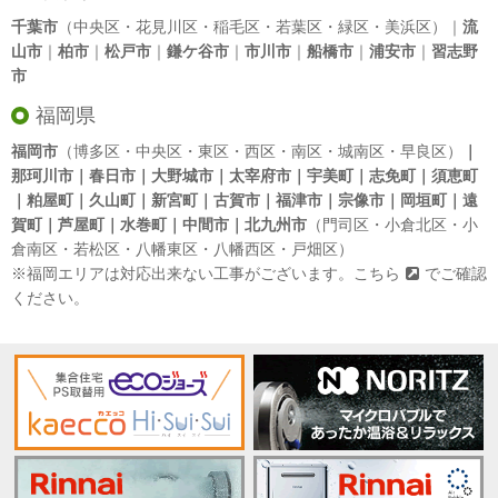
千葉市
（中央区・花見川区・稲毛区・若葉区・緑区・美浜区）｜
流
山市
｜
柏市
｜
松戸市
｜
鎌ケ谷市
｜
市川市
｜
船橋市
｜
浦安市
｜
習志野
市
福岡県
福岡市
（博多区・中央区・東区・西区・南区・城南区・早良区）
｜
那珂川市｜春日市｜大野城市｜太宰府市｜宇美町｜志免町｜須恵町
｜粕屋町｜久山町｜新宮町｜古賀市｜福津市｜宗像市｜岡垣町｜遠
賀町｜芦屋町｜水巻町｜中間市｜北九州市
（門司区・小倉北区・小
倉南区・若松区・八幡東区・八幡西区・戸畑区）
※福岡エリアは対応出来ない工事がございます。
こちら
でご確認
ください。