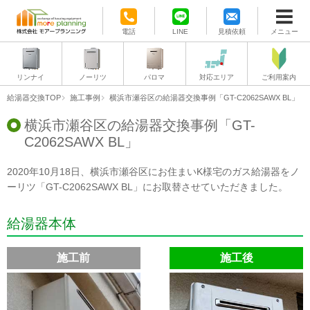
電話
LINE
見積依頼
メニュー
リンナイ
ノーリツ
パロマ
対応エリア
ご利用案内
給湯器交換TOP
施工事例
横浜市瀬谷区の給湯器交換事例「GT-C2062SAWX BL」
横浜市瀬谷区の給湯器交換事例「GT-
C2062SAWX BL」
2020年10月18日、横浜市瀬谷区にお住まいK様宅のガス給湯器をノ
ーリツ「GT-C2062SAWX BL」にお取替させていただきました。
給湯器本体
施工前
施工後