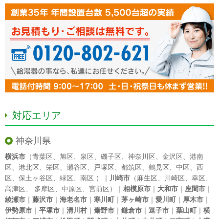
対応エリア
神奈川県
横浜市
（
青葉区
、
旭区
、
泉区
、
磯子区
、
神奈川区
、
金沢区
、
港南
区
、
港北区
、
栄区
、
瀬谷区
、
戸塚区
、
都筑区
、
鶴見区
、
中区
、
西
区
、
保土ヶ谷区
、
緑区
、
南区
）｜
川崎市
（
麻生区
、
川崎区
、
幸区
、
高津区
、
多摩区
、
中原区
、
宮前区
）｜
相模原市
｜
大和市
｜
座間市
｜
綾瀬市
｜
藤沢市
｜
海老名市
｜
寒川町
｜
茅ヶ崎市
｜
愛川町
｜
厚木市
｜
伊勢原市
｜
平塚市
｜
清川村
｜
秦野市
｜
鎌倉市
｜
逗子市
｜
葉山町
｜
横