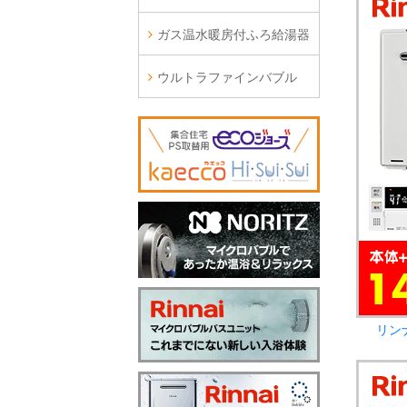
ガス温水暖房付ふろ給湯器
ウルトラファインバブル
リン