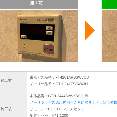
施工前
東京ガス品番：FT4201ARSSW3QU
施工前
ノーリツ品番：GTH-2417SAWX3H
本体品番：GTH-2444SAWX3H-1 BL
ノーリツ
｜
ガス温水暖房付ふろ給湯器
｜
ベランダ壁
施工後
リモコン：RC-J112マルチセット
配管カバー：H41-1200