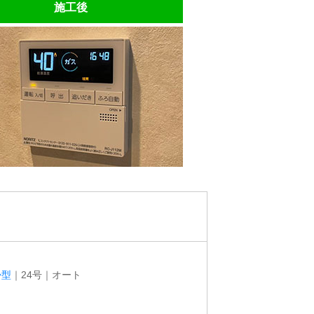
施工後
掛型
｜24号｜オート