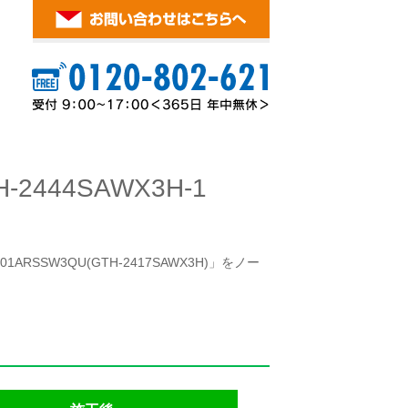
444SAWX3H-1
RSSW3QU(GTH-2417SAWX3H)」をノー