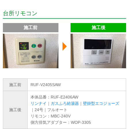
台所リモコン
施工前
施工後
施工前
RUF-V2405SAW
本体品番：RUF-E2406AW
リンナイ
｜
ガスふろ給湯器
｜
壁掛型エコジョーズ
施工後
｜24号｜フルオート
リモコン：MBC-240V
側方排気アダプター：WOP-3305