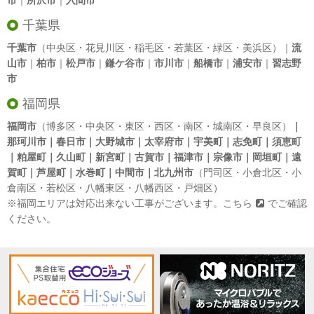
市
｜
所沢市
｜
入間市
千葉県
千葉市
（中央区・花見川区・稲毛区・若葉区・緑区・美浜区）｜
流
山市
｜
柏市
｜
松戸市
｜
鎌ケ谷市
｜
市川市
｜
船橋市
｜
浦安市
｜
習志野
市
福岡県
福岡市
（博多区・中央区・東区・西区・南区・城南区・早良区）
｜
那珂川市｜春日市｜大野城市｜太宰府市｜宇美町｜志免町｜須恵町
｜粕屋町｜久山町｜新宮町｜古賀市｜福津市｜宗像市｜岡垣町｜遠
賀町｜芦屋町｜水巻町｜中間市｜北九州市
（門司区・小倉北区・小
倉南区・若松区・八幡東区・八幡西区・戸畑区）
※福岡エリアは対応出来ない工事がございます。
こちら
でご確認
ください。