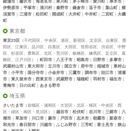
綾瀬市
｜
藤沢市
｜
海老名市
｜
寒川町
｜
茅ヶ崎市
｜
愛川町
｜
厚木市
｜
伊勢原市
｜
平塚市
｜
清川村
｜
秦野市
｜
鎌倉市
｜
逗子市
｜
葉山町
｜
横
須賀市
｜
三浦市
｜
松田町
｜
開成町
｜
大井町
｜
中井町
｜
二宮町
｜
大磯
町
東京都
東京23区
（
千代田区
、
中央区
、
港区
、
新宿区
、
文京区
、
台東区
、
墨
田区
、
江東区
、
品川区
、
目黒区
、
大田区
、
世田谷区
、
渋谷区
、
中野
区
、
杉並区
、
豊島区
、
北区
・
荒川区
、
板橋区
、
練馬区
、
足立区
、
葛
飾区
、
江戸川区
）｜
町田市
｜
八王子市
｜
昭島市
｜
日野市
｜
多摩市
｜
武蔵村山市
｜
東大和市
｜
立川市
｜
国立市
｜
府中市
｜
稲城市
｜
東村山
市
｜
小平市
｜
国分寺市
｜
小金井市
｜
三鷹市
｜
調布市
｜
狛江市
｜
清瀬
市
｜
東久留米市
｜
西東京市
｜
武蔵野市
｜
瑞穂町
｜
羽村市
｜
福生市
｜
青梅市
｜
日の出町
｜
あきる野市
埼玉県
さいたま市
（岩槻区・浦和区・大宮区・北区・桜区・中央区・西
区・緑区・南区・見沼区）｜
越谷市
｜
松伏町
｜
吉川市
｜
三郷市
｜
八
潮市
｜
草加市
｜
川口市
｜
蕨市
｜
戸田市
｜
志木市
｜
朝霧市
｜
新座市
｜
和光市
｜
春日部市
｜
川越市
｜
ふじみ野市
｜
三芳町
｜
富士見市
｜
狭山