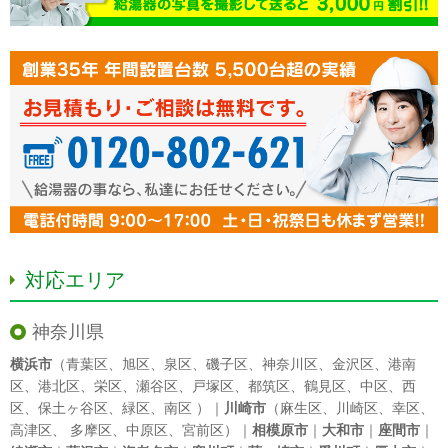
対応エリア
神奈川県
横浜市
（
青葉区
、
旭区
、
泉区
、
磯子区
、
神奈川区
、
金沢区
、
港南
区
、
港北区
、
栄区
、
瀬谷区
、
戸塚区
、
都筑区
、
鶴見区
、
中区
、
西
区
、
保土ヶ谷区
、
緑区
、
南区
）｜
川崎市
（
麻生区
、
川崎区
、
幸区
、
高津区
、
多摩区
、
中原区
、
宮前区
）｜
相模原市
｜
大和市
｜
座間市
｜