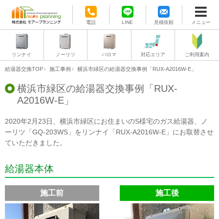
電話
LINE
見積依頼
メニュー
リンナイ
ノーリツ
パロマ
対応エリア
ご利用案内
給湯器交換TOP
施工事例
横浜市緑区の給湯器交換事例「RUX-A2016W-E」
横浜市緑区の給湯器交換事例「RUX-
A2016W-E」
2020年2月23日、横浜市緑区にお住まいのS様宅のガス給湯器、ノ
ーリツ「GQ-203WS」をリンナイ「RUX-A2016W-E」にお取替させ
ていただきました。
給湯器本体
施工前
施工後