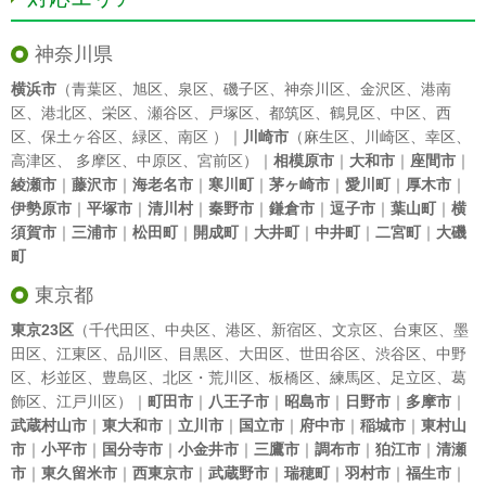
神奈川県
横浜市
（
青葉区
、
旭区
、
泉区
、
磯子区
、
神奈川区
、
金沢区
、
港南
区
、
港北区
、
栄区
、
瀬谷区
、
戸塚区
、
都筑区
、
鶴見区
、
中区
、
西
区
、
保土ヶ谷区
、
緑区
、
南区
）｜
川崎市
（
麻生区
、
川崎区
、
幸区
、
高津区
、
多摩区
、
中原区
、
宮前区
）｜
相模原市
｜
大和市
｜
座間市
｜
綾瀬市
｜
藤沢市
｜
海老名市
｜
寒川町
｜
茅ヶ崎市
｜
愛川町
｜
厚木市
｜
伊勢原市
｜
平塚市
｜
清川村
｜
秦野市
｜
鎌倉市
｜
逗子市
｜
葉山町
｜
横
須賀市
｜
三浦市
｜
松田町
｜
開成町
｜
大井町
｜
中井町
｜
二宮町
｜
大磯
町
東京都
東京23区
（
千代田区
、
中央区
、
港区
、
新宿区
、
文京区
、
台東区
、
墨
田区
、
江東区
、
品川区
、
目黒区
、
大田区
、
世田谷区
、
渋谷区
、
中野
区
、
杉並区
、
豊島区
、
北区
・
荒川区
、
板橋区
、
練馬区
、
足立区
、
葛
飾区
、
江戸川区
）｜
町田市
｜
八王子市
｜
昭島市
｜
日野市
｜
多摩市
｜
武蔵村山市
｜
東大和市
｜
立川市
｜
国立市
｜
府中市
｜
稲城市
｜
東村山
市
｜
小平市
｜
国分寺市
｜
小金井市
｜
三鷹市
｜
調布市
｜
狛江市
｜
清瀬
市
｜
東久留米市
｜
西東京市
｜
武蔵野市
｜
瑞穂町
｜
羽村市
｜
福生市
｜