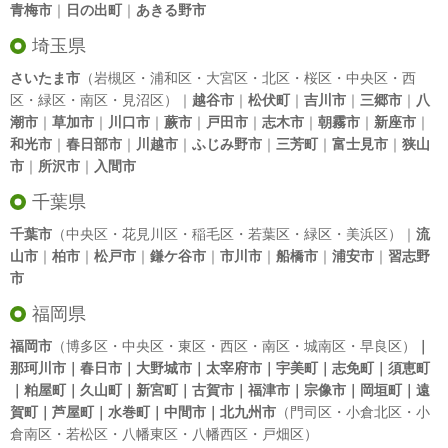
青梅市
｜
日の出町
｜
あきる野市
埼玉県
さいたま市
（岩槻区・浦和区・大宮区・北区・桜区・中央区・西
区・緑区・南区・見沼区）｜
越谷市
｜
松伏町
｜
吉川市
｜
三郷市
｜
八
潮市
｜
草加市
｜
川口市
｜
蕨市
｜
戸田市
｜
志木市
｜
朝霧市
｜
新座市
｜
和光市
｜
春日部市
｜
川越市
｜
ふじみ野市
｜
三芳町
｜
富士見市
｜
狭山
市
｜
所沢市
｜
入間市
千葉県
千葉市
（中央区・花見川区・稲毛区・若葉区・緑区・美浜区）｜
流
山市
｜
柏市
｜
松戸市
｜
鎌ケ谷市
｜
市川市
｜
船橋市
｜
浦安市
｜
習志野
市
福岡県
福岡市
（博多区・中央区・東区・西区・南区・城南区・早良区）
｜
那珂川市｜春日市｜大野城市｜太宰府市｜宇美町｜志免町｜須恵町
｜粕屋町｜久山町｜新宮町｜古賀市｜福津市｜宗像市｜岡垣町｜遠
賀町｜芦屋町｜水巻町｜中間市｜北九州市
（門司区・小倉北区・小
倉南区・若松区・八幡東区・八幡西区・戸畑区）