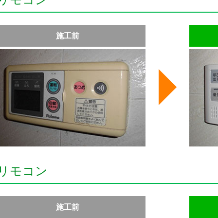
施工前
リモコン
施工前