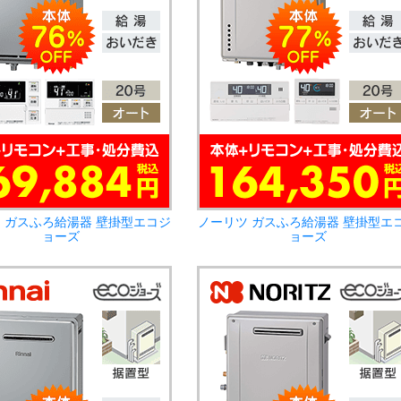
 ガスふろ給湯器 壁掛型エコジ
ノーリツ ガスふろ給湯器 壁掛型エ
ョーズ
ョーズ