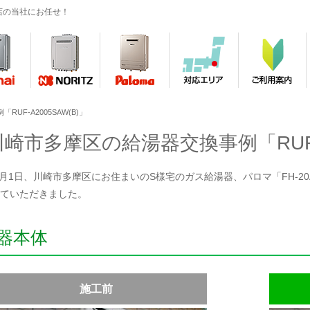
店の当社にお任せ！
UF-A2005SAW(B)」
川崎市多摩区の給湯器交換事例「RUF-A
年2月1日、川崎市多摩区にお住まいのS様宅のガス給湯器、パロマ「FH-20AW
ていただきました。
器本体
施工前