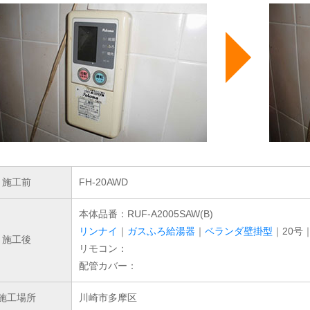
施工前
FH-20AWD
本体品番：RUF-A2005SAW(B)
リンナイ
｜
ガスふろ給湯器
｜
ベランダ壁掛型
｜20号
施工後
リモコン：
配管カバー：
施工場所
川崎市多摩区