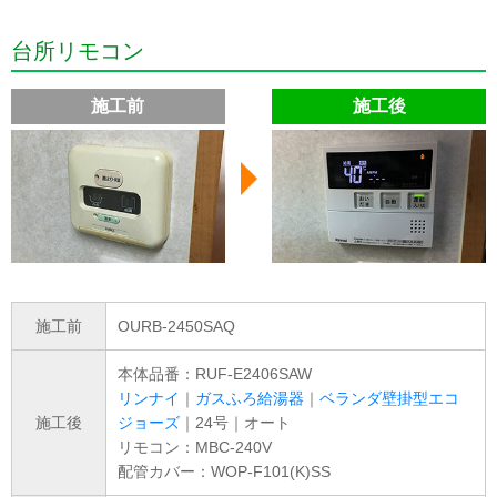
台所リモコン
施工前
施工後
施工前
OURB-2450SAQ
本体品番：RUF-E2406SAW
リンナイ
｜
ガスふろ給湯器
｜
ベランダ壁掛型エコ
施工後
ジョーズ
｜24号｜オート
リモコン：MBC-240V
配管カバー：WOP-F101(K)SS