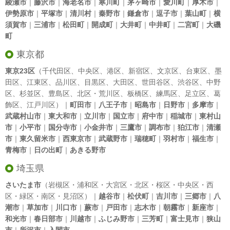
綾瀬市
｜
藤沢市
｜
海老名市
｜
寒川町
｜
茅ヶ崎市
｜
愛川町
｜
厚木市
｜
伊勢原市
｜
平塚市
｜
清川村
｜
秦野市
｜
鎌倉市
｜
逗子市
｜
葉山町
｜
横
須賀市
｜
三浦市
｜
松田町
｜
開成町
｜
大井町
｜
中井町
｜
二宮町
｜
大磯
町
東京都
東京23区
（
千代田区
、
中央区
、
港区
、
新宿区
、
文京区
、
台東区
、
墨
田区
、
江東区
、
品川区
、
目黒区
、
大田区
、
世田谷区
、
渋谷区
、
中野
区
、
杉並区
、
豊島区
、
北区
・
荒川区
、
板橋区
、
練馬区
、
足立区
、
葛
飾区
、
江戸川区
）｜
町田市
｜
八王子市
｜
昭島市
｜
日野市
｜
多摩市
｜
武蔵村山市
｜
東大和市
｜
立川市
｜
国立市
｜
府中市
｜
稲城市
｜
東村山
市
｜
小平市
｜
国分寺市
｜
小金井市
｜
三鷹市
｜
調布市
｜
狛江市
｜
清瀬
市
｜
東久留米市
｜
西東京市
｜
武蔵野市
｜
瑞穂町
｜
羽村市
｜
福生市
｜
青梅市
｜
日の出町
｜
あきる野市
埼玉県
さいたま市
（岩槻区・浦和区・大宮区・北区・桜区・中央区・西
区・緑区・南区・見沼区）｜
越谷市
｜
松伏町
｜
吉川市
｜
三郷市
｜
八
潮市
｜
草加市
｜
川口市
｜
蕨市
｜
戸田市
｜
志木市
｜
朝霧市
｜
新座市
｜
和光市
｜
春日部市
｜
川越市
｜
ふじみ野市
｜
三芳町
｜
富士見市
｜
狭山