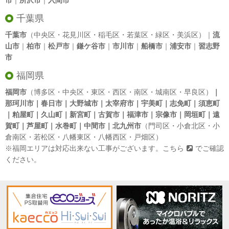
市
｜
所沢市
｜
入間市
千葉県
千葉市
（中央区・花見川区・稲毛区・若葉区・緑区・美浜区）｜
流
山市
｜
柏市
｜
松戸市
｜
鎌ケ谷市
｜
市川市
｜
船橋市
｜
浦安市
｜
習志野
市
福岡県
福岡市
（博多区・中央区・東区・西区・南区・城南区・早良区）
｜
那珂川市｜春日市｜大野城市｜太宰府市｜宇美町｜志免町｜須恵町
｜粕屋町｜久山町｜新宮町｜古賀市｜福津市｜宗像市｜岡垣町｜遠
賀町｜芦屋町｜水巻町｜中間市｜北九州市
（門司区・小倉北区・小
倉南区・若松区・八幡東区・八幡西区・戸畑区）
※福岡エリアは対応出来ない工事がございます。
こちら
でご確認
ください。