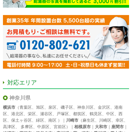
対応エリア
神奈川県
横浜市
（
青葉区
、
旭区
、
泉区
、
磯子区
、
神奈川区
、
金沢区
、
港南
区
、
港北区
、
栄区
、
瀬谷区
、
戸塚区
、
都筑区
、
鶴見区
、
中区
、
西
区
、
保土ヶ谷区
、
緑区
、
南区
）｜
川崎市
（
麻生区
、
川崎区
、
幸区
、
高津区
、
多摩区
、
中原区
、
宮前区
）｜
相模原市
｜
大和市
｜
座間市
｜