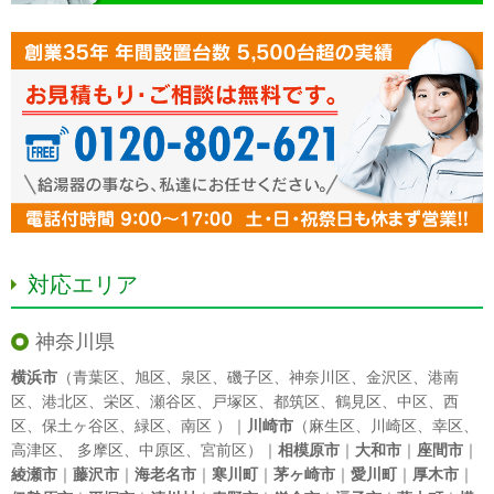
対応エリア
神奈川県
横浜市
（
青葉区
、
旭区
、
泉区
、
磯子区
、
神奈川区
、
金沢区
、
港南
区
、
港北区
、
栄区
、
瀬谷区
、
戸塚区
、
都筑区
、
鶴見区
、
中区
、
西
区
、
保土ヶ谷区
、
緑区
、
南区
）｜
川崎市
（
麻生区
、
川崎区
、
幸区
、
高津区
、
多摩区
、
中原区
、
宮前区
）｜
相模原市
｜
大和市
｜
座間市
｜
綾瀬市
｜
藤沢市
｜
海老名市
｜
寒川町
｜
茅ヶ崎市
｜
愛川町
｜
厚木市
｜