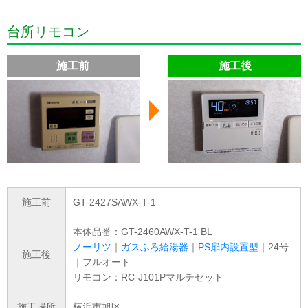
台所リモコン
施工前
施工後
施工前
GT-2427SAWX-T-1
本体品番：GT-2460AWX-T-1 BL
ノーリツ
｜
ガスふろ給湯器
｜
PS扉内設置型
｜24号
施工後
｜フルオート
リモコン：RC-J101Pマルチセット
施工場所
横浜市旭区