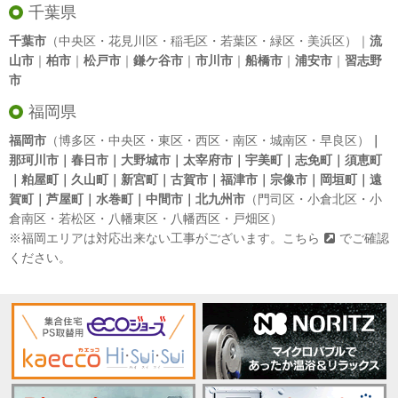
千葉県
千葉市
（中央区・花見川区・稲毛区・若葉区・緑区・美浜区）｜
流
山市
｜
柏市
｜
松戸市
｜
鎌ケ谷市
｜
市川市
｜
船橋市
｜
浦安市
｜
習志野
市
福岡県
福岡市
（博多区・中央区・東区・西区・南区・城南区・早良区）
｜
那珂川市｜春日市｜大野城市｜太宰府市｜宇美町｜志免町｜須恵町
｜粕屋町｜久山町｜新宮町｜古賀市｜福津市｜宗像市｜岡垣町｜遠
賀町｜芦屋町｜水巻町｜中間市｜北九州市
（門司区・小倉北区・小
倉南区・若松区・八幡東区・八幡西区・戸畑区）
※福岡エリアは対応出来ない工事がございます。
こちら
でご確認
ください。