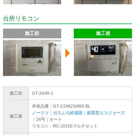
台所リモコン
施工前
施工後
施工前
GT-243R-1
本体品番：GT-C2462SARX BL
ノーリツ
｜
ガスふろ給湯器
｜
据置型エコジョーズ
施工後
｜24号｜オート
リモコン：RC-J101Eマルチセット