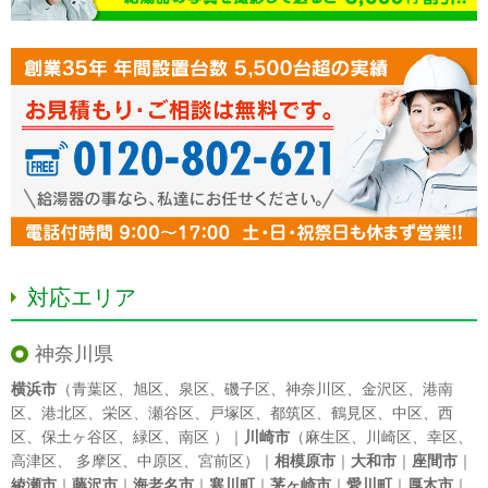
対応エリア
神奈川県
横浜市
（
青葉区
、
旭区
、
泉区
、
磯子区
、
神奈川区
、
金沢区
、
港南
区
、
港北区
、
栄区
、
瀬谷区
、
戸塚区
、
都筑区
、
鶴見区
、
中区
、
西
区
、
保土ヶ谷区
、
緑区
、
南区
）｜
川崎市
（
麻生区
、
川崎区
、
幸区
、
高津区
、
多摩区
、
中原区
、
宮前区
）｜
相模原市
｜
大和市
｜
座間市
｜
綾瀬市
｜
藤沢市
｜
海老名市
｜
寒川町
｜
茅ヶ崎市
｜
愛川町
｜
厚木市
｜