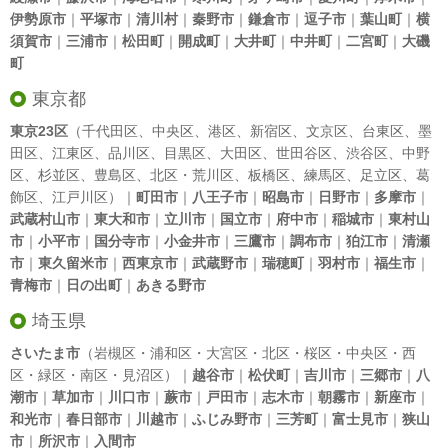
伊勢原市
｜
平塚市
｜
清川村
｜
秦野市
｜
鎌倉市
｜
逗子市
｜
葉山町
｜
横
須賀市
｜
三浦市
｜
松田町
｜
開成町
｜
大井町
｜
中井町
｜
二宮町
｜
大磯
町
東京都
東京23区
（
千代田区
、
中央区
、
港区
、
新宿区
、
文京区
、
台東区
、
墨
田区
、
江東区
、
品川区
、
目黒区
、
大田区
、
世田谷区
、
渋谷区
、
中野
区
、
杉並区
、
豊島区
、
北区
・
荒川区
、
板橋区
、
練馬区
、
足立区
、
葛
飾区
、
江戸川区
）｜
町田市
｜
八王子市
｜
昭島市
｜
日野市
｜
多摩市
｜
武蔵村山市
｜
東大和市
｜
立川市
｜
国立市
｜
府中市
｜
稲城市
｜
東村山
市
｜
小平市
｜
国分寺市
｜
小金井市
｜
三鷹市
｜
調布市
｜
狛江市
｜
清瀬
市
｜
東久留米市
｜
西東京市
｜
武蔵野市
｜
瑞穂町
｜
羽村市
｜
福生市
｜
青梅市
｜
日の出町
｜
あきる野市
埼玉県
さいたま市
（岩槻区・浦和区・大宮区・北区・桜区・中央区・西
区・緑区・南区・見沼区）｜
越谷市
｜
松伏町
｜
吉川市
｜
三郷市
｜
八
潮市
｜
草加市
｜
川口市
｜
蕨市
｜
戸田市
｜
志木市
｜
朝霧市
｜
新座市
｜
和光市
｜
春日部市
｜
川越市
｜
ふじみ野市
｜
三芳町
｜
富士見市
｜
狭山
市
｜
所沢市
｜
入間市