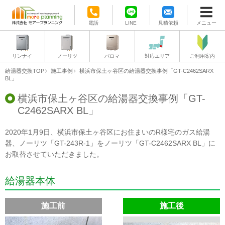
電話
LINE
見積依頼
メニュー
リンナイ
ノーリツ
パロマ
対応エリア
ご利用案内
給湯器交換TOP
施工事例
横浜市保土ヶ谷区の給湯器交換事例「GT-C2462SARX
BL」
横浜市保土ヶ谷区の給湯器交換事例「GT-
C2462SARX BL」
2020年1月9日、横浜市保土ヶ谷区にお住まいのR様宅のガス給湯
器、ノーリツ「GT-243R-1」をノーリツ「GT-C2462SARX BL」に
お取替させていただきました。
給湯器本体
施工前
施工後