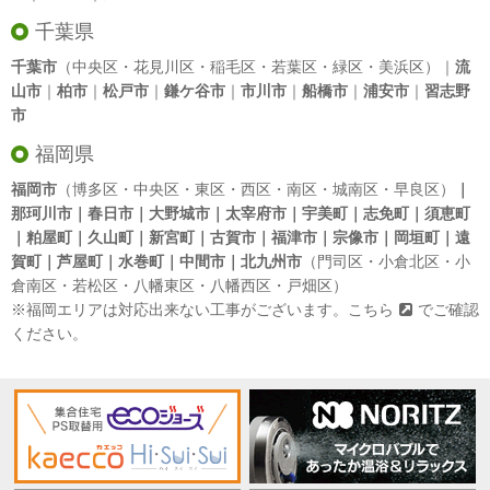
千葉県
千葉市
（中央区・花見川区・稲毛区・若葉区・緑区・美浜区）｜
流
山市
｜
柏市
｜
松戸市
｜
鎌ケ谷市
｜
市川市
｜
船橋市
｜
浦安市
｜
習志野
市
福岡県
福岡市
（博多区・中央区・東区・西区・南区・城南区・早良区）
｜
那珂川市｜春日市｜大野城市｜太宰府市｜宇美町｜志免町｜須恵町
｜粕屋町｜久山町｜新宮町｜古賀市｜福津市｜宗像市｜岡垣町｜遠
賀町｜芦屋町｜水巻町｜中間市｜北九州市
（門司区・小倉北区・小
倉南区・若松区・八幡東区・八幡西区・戸畑区）
※福岡エリアは対応出来ない工事がございます。
こちら
でご確認
ください。