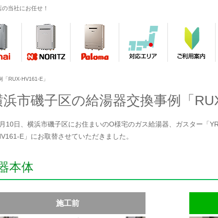
店の当社にお任せ！
UX-HV161-E」
横浜市磯子区の給湯器交換事例「RUX-H
年1月10日、横浜市磯子区にお住まいのO様宅のガス給湯器、ガスター「YRUX-H
-HV161-E」にお取替させていただきました。
器本体
施工前