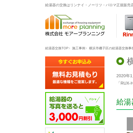
給湯器の交換はリンナイ・ノーリツ・パロマ正規販売
給湯器交換TOP
施工事例
横浜市磯子区の給湯器交換事例「R
2020
「RUX
給湯