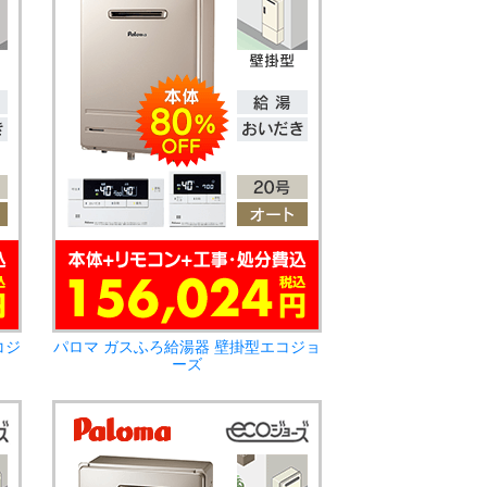
コジ
パロマ ガスふろ給湯器 壁掛型エコジョ
ーズ