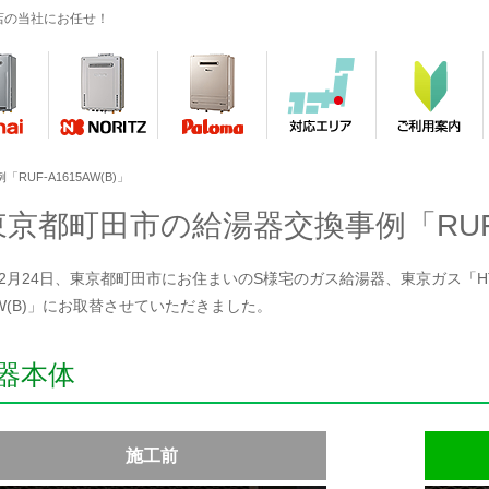
店の当社にお任せ！
UF-A1615AW(B)」
東京都町田市の給湯器交換事例「RUF-A
年12月24日、東京都町田市にお住まいのS様宅のガス給湯器、東京ガス「HT-
5AW(B)」にお取替させていただきました。
器本体
施工前