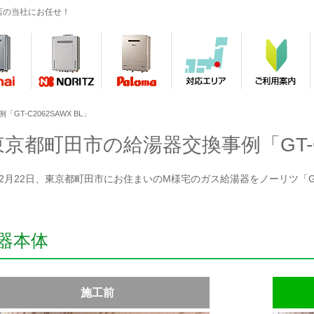
店の当社にお任せ！
GT-C2062SAWX BL」
東京都町田市の給湯器交換事例「GT-C2
年12月22日、東京都町田市にお住まいのM様宅のガス給湯器をノーリツ「GT-
器本体
施工前