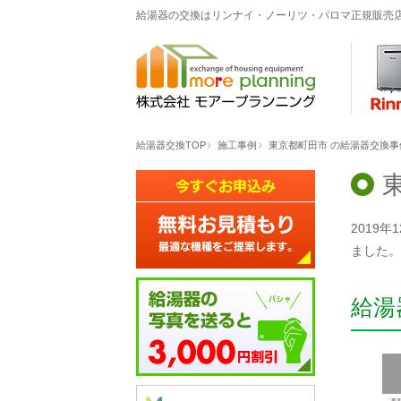
給湯器の交換はリンナイ・ノーリツ・パロマ正規販売
給湯器交換TOP
施工事例
東京都町田市
の給湯器交換事例「
2019
ました。
給湯