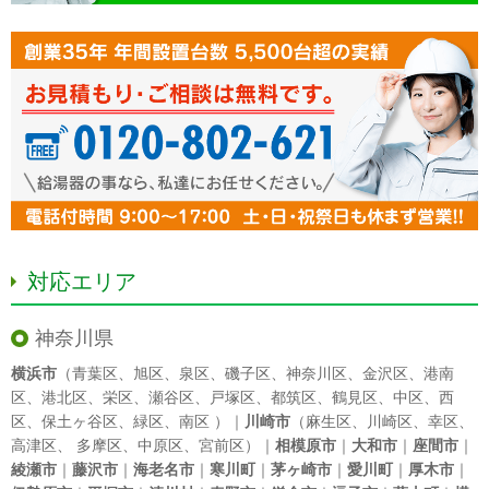
対応エリア
神奈川県
横浜市
（
青葉区
、
旭区
、
泉区
、
磯子区
、
神奈川区
、
金沢区
、
港南
区
、
港北区
、
栄区
、
瀬谷区
、
戸塚区
、
都筑区
、
鶴見区
、
中区
、
西
区
、
保土ヶ谷区
、
緑区
、
南区
）｜
川崎市
（
麻生区
、
川崎区
、
幸区
、
高津区
、
多摩区
、
中原区
、
宮前区
）｜
相模原市
｜
大和市
｜
座間市
｜
綾瀬市
｜
藤沢市
｜
海老名市
｜
寒川町
｜
茅ヶ崎市
｜
愛川町
｜
厚木市
｜