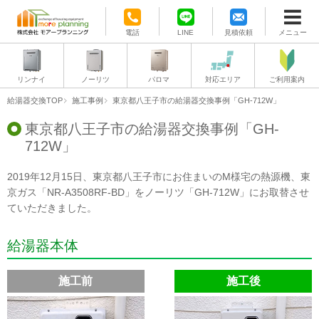
電話
LINE
見積依頼
メニュー
リンナイ
ノーリツ
パロマ
対応エリア
ご利用案内
給湯器交換TOP
施工事例
東京都八王子市の給湯器交換事例「GH-712W」
東京都八王子市の給湯器交換事例「GH-
712W」
2019年12月15日、東京都八王子市にお住まいのM様宅の熱源機、東
京ガス「NR-A3508RF-BD」をノーリツ「GH-712W」にお取替させ
ていただきました。
給湯器本体
施工前
施工後