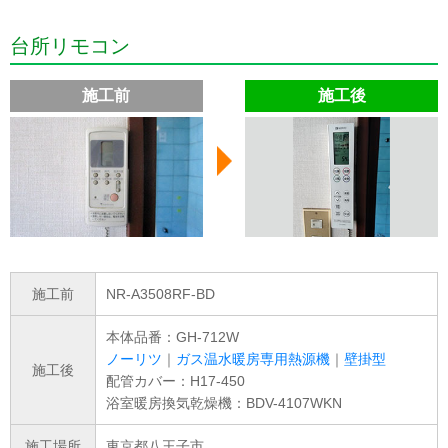
台所リモコン
施工前
施工後
施工前
NR-A3508RF-BD
本体品番：GH-712W
ノーリツ
｜
ガス温水暖房専用熱源機
｜
壁掛型
施工後
配管カバー：H17-450
浴室暖房換気乾燥機：BDV-4107WKN
施工場所
東京都八王子市