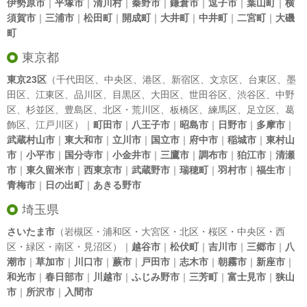
伊勢原市
｜
平塚市
｜
清川村
｜
秦野市
｜
鎌倉市
｜
逗子市
｜
葉山町
｜
横
須賀市
｜
三浦市
｜
松田町
｜
開成町
｜
大井町
｜
中井町
｜
二宮町
｜
大磯
町
東京都
東京23区
（
千代田区
、
中央区
、
港区
、
新宿区
、
文京区
、
台東区
、
墨
田区
、
江東区
、
品川区
、
目黒区
、
大田区
、
世田谷区
、
渋谷区
、
中野
区
、
杉並区
、
豊島区
、
北区
・
荒川区
、
板橋区
、
練馬区
、
足立区
、
葛
飾区
、
江戸川区
）｜
町田市
｜
八王子市
｜
昭島市
｜
日野市
｜
多摩市
｜
武蔵村山市
｜
東大和市
｜
立川市
｜
国立市
｜
府中市
｜
稲城市
｜
東村山
市
｜
小平市
｜
国分寺市
｜
小金井市
｜
三鷹市
｜
調布市
｜
狛江市
｜
清瀬
市
｜
東久留米市
｜
西東京市
｜
武蔵野市
｜
瑞穂町
｜
羽村市
｜
福生市
｜
青梅市
｜
日の出町
｜
あきる野市
埼玉県
さいたま市
（岩槻区・浦和区・大宮区・北区・桜区・中央区・西
区・緑区・南区・見沼区）｜
越谷市
｜
松伏町
｜
吉川市
｜
三郷市
｜
八
潮市
｜
草加市
｜
川口市
｜
蕨市
｜
戸田市
｜
志木市
｜
朝霧市
｜
新座市
｜
和光市
｜
春日部市
｜
川越市
｜
ふじみ野市
｜
三芳町
｜
富士見市
｜
狭山
市
｜
所沢市
｜
入間市