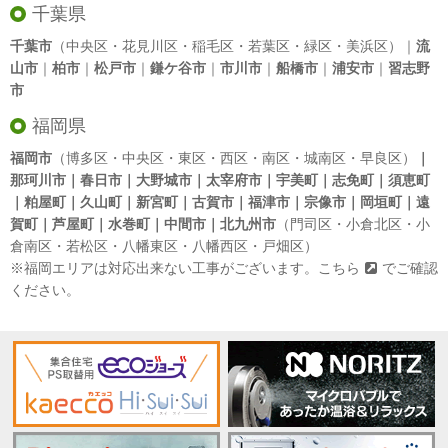
千葉県
千葉市
（中央区・花見川区・稲毛区・若葉区・緑区・美浜区）｜
流
山市
｜
柏市
｜
松戸市
｜
鎌ケ谷市
｜
市川市
｜
船橋市
｜
浦安市
｜
習志野
市
福岡県
福岡市
（博多区・中央区・東区・西区・南区・城南区・早良区）
｜
那珂川市｜春日市｜大野城市｜太宰府市｜宇美町｜志免町｜須恵町
｜粕屋町｜久山町｜新宮町｜古賀市｜福津市｜宗像市｜岡垣町｜遠
賀町｜芦屋町｜水巻町｜中間市｜北九州市
（門司区・小倉北区・小
倉南区・若松区・八幡東区・八幡西区・戸畑区）
※福岡エリアは対応出来ない工事がございます。
こちら
でご確認
ください。