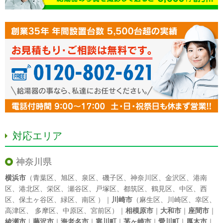
対応エリア
神奈川県
横浜市
（
青葉区
、
旭区
、
泉区
、
磯子区
、
神奈川区
、
金沢区
、
港南
区
、
港北区
、
栄区
、
瀬谷区
、
戸塚区
、
都筑区
、
鶴見区
、
中区
、
西
区
、
保土ヶ谷区
、
緑区
、
南区
）｜
川崎市
（
麻生区
、
川崎区
、
幸区
、
高津区
、
多摩区
、
中原区
、
宮前区
）｜
相模原市
｜
大和市
｜
座間市
｜
綾瀬市
｜
藤沢市
｜
海老名市
｜
寒川町
｜
茅ヶ崎市
｜
愛川町
｜
厚木市
｜