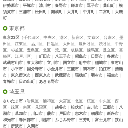
伊勢原市
｜
平塚市
｜
清川村
｜
秦野市
｜
鎌倉市
｜
逗子市
｜
葉山町
｜
横
須賀市
｜
三浦市
｜
松田町
｜
開成町
｜
大井町
｜
中井町
｜
二宮町
｜
大磯
町
東京都
東京23区
（
千代田区
、
中央区
、
港区
、
新宿区
、
文京区
、
台東区
、
墨
田区
、
江東区
、
品川区
、
目黒区
、
大田区
、
世田谷区
、
渋谷区
、
中野
区
、
杉並区
、
豊島区
、
北区
・
荒川区
、
板橋区
、
練馬区
、
足立区
、
葛
飾区
、
江戸川区
）｜
町田市
｜
八王子市
｜
昭島市
｜
日野市
｜
多摩市
｜
武蔵村山市
｜
東大和市
｜
立川市
｜
国立市
｜
府中市
｜
稲城市
｜
東村山
市
｜
小平市
｜
国分寺市
｜
小金井市
｜
三鷹市
｜
調布市
｜
狛江市
｜
清瀬
市
｜
東久留米市
｜
西東京市
｜
武蔵野市
｜
瑞穂町
｜
羽村市
｜
福生市
｜
青梅市
｜
日の出町
｜
あきる野市
埼玉県
さいたま市
（岩槻区・浦和区・大宮区・北区・桜区・中央区・西
区・緑区・南区・見沼区）｜
越谷市
｜
松伏町
｜
吉川市
｜
三郷市
｜
八
潮市
｜
草加市
｜
川口市
｜
蕨市
｜
戸田市
｜
志木市
｜
朝霧市
｜
新座市
｜
和光市
｜
春日部市
｜
川越市
｜
ふじみ野市
｜
三芳町
｜
富士見市
｜
狭山
市
｜
所沢市
｜
入間市