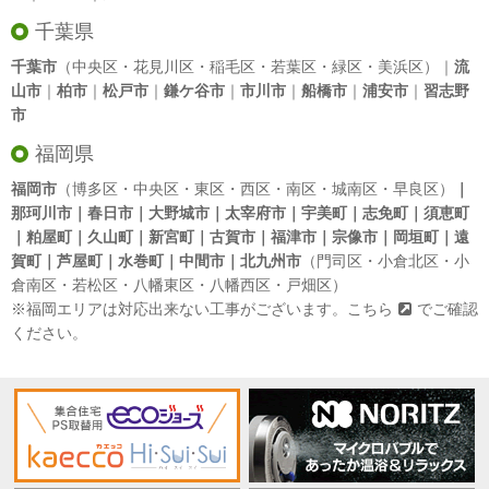
千葉県
千葉市
（中央区・花見川区・稲毛区・若葉区・緑区・美浜区）｜
流
山市
｜
柏市
｜
松戸市
｜
鎌ケ谷市
｜
市川市
｜
船橋市
｜
浦安市
｜
習志野
市
福岡県
福岡市
（博多区・中央区・東区・西区・南区・城南区・早良区）
｜
那珂川市｜春日市｜大野城市｜太宰府市｜宇美町｜志免町｜須恵町
｜粕屋町｜久山町｜新宮町｜古賀市｜福津市｜宗像市｜岡垣町｜遠
賀町｜芦屋町｜水巻町｜中間市｜北九州市
（門司区・小倉北区・小
倉南区・若松区・八幡東区・八幡西区・戸畑区）
※福岡エリアは対応出来ない工事がございます。
こちら
でご確認
ください。