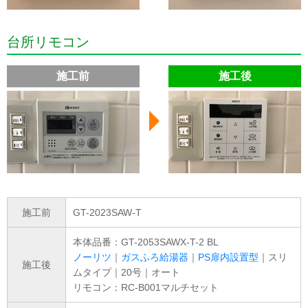
台所リモコン
施工前
施工後
施工前
GT-2023SAW-T
本体品番：GT-2053SAWX-T-2 BL
ノーリツ
｜
ガスふろ給湯器
｜
PS扉内設置型
｜スリ
施工後
ムタイプ｜20号｜オート
リモコン：RC-B001マルチセット