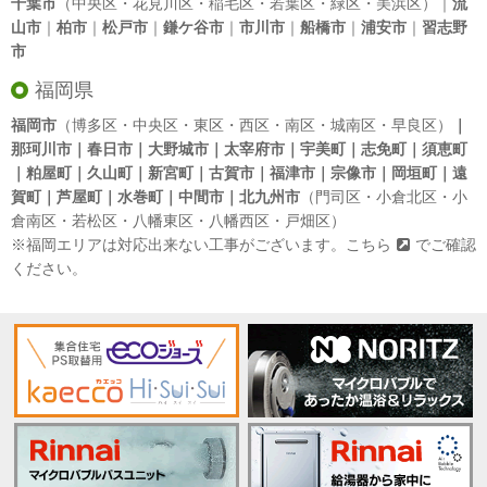
千葉市
（中央区・花見川区・稲毛区・若葉区・緑区・美浜区）｜
流
山市
｜
柏市
｜
松戸市
｜
鎌ケ谷市
｜
市川市
｜
船橋市
｜
浦安市
｜
習志野
市
福岡県
福岡市
（博多区・中央区・東区・西区・南区・城南区・早良区）
｜
那珂川市｜春日市｜大野城市｜太宰府市｜宇美町｜志免町｜須恵町
｜粕屋町｜久山町｜新宮町｜古賀市｜福津市｜宗像市｜岡垣町｜遠
賀町｜芦屋町｜水巻町｜中間市｜北九州市
（門司区・小倉北区・小
倉南区・若松区・八幡東区・八幡西区・戸畑区）
※福岡エリアは対応出来ない工事がございます。
こちら
でご確認
ください。