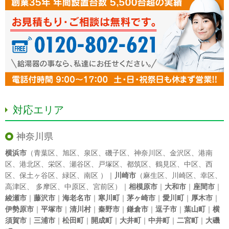
対応エリア
神奈川県
横浜市
（
青葉区
、
旭区
、
泉区
、
磯子区
、
神奈川区
、
金沢区
、
港南
区
、
港北区
、
栄区
、
瀬谷区
、
戸塚区
、
都筑区
、
鶴見区
、
中区
、
西
区
、
保土ヶ谷区
、
緑区
、
南区
）｜
川崎市
（
麻生区
、
川崎区
、
幸区
、
高津区
、
多摩区
、
中原区
、
宮前区
）｜
相模原市
｜
大和市
｜
座間市
｜
綾瀬市
｜
藤沢市
｜
海老名市
｜
寒川町
｜
茅ヶ崎市
｜
愛川町
｜
厚木市
｜
伊勢原市
｜
平塚市
｜
清川村
｜
秦野市
｜
鎌倉市
｜
逗子市
｜
葉山町
｜
横
須賀市
｜
三浦市
｜
松田町
｜
開成町
｜
大井町
｜
中井町
｜
二宮町
｜
大磯