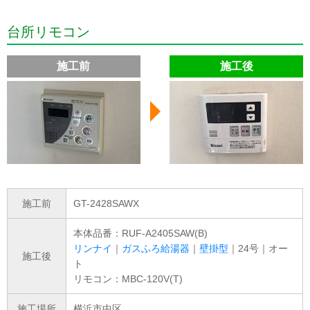
台所リモコン
施工前
施工後
施工前
GT-2428SAWX
本体品番：RUF-A2405SAW(B)
リンナイ
｜
ガスふろ給湯器
｜
壁掛型
｜24号｜オー
施工後
ト
リモコン：MBC-120V(T)
施工場所
横浜市中区