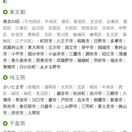
町
東京都
東京23区
（
千代田区
、
中央区
、
港区
、
新宿区
、
文京区
、
台東区
、
墨
田区
、
江東区
、
品川区
、
目黒区
、
大田区
、
世田谷区
、
渋谷区
、
中野
区
、
杉並区
、
豊島区
、
北区
・
荒川区
、
板橋区
、
練馬区
、
足立区
、
葛
飾区
、
江戸川区
）｜
町田市
｜
八王子市
｜
昭島市
｜
日野市
｜
多摩市
｜
武蔵村山市
｜
東大和市
｜
立川市
｜
国立市
｜
府中市
｜
稲城市
｜
東村山
市
｜
小平市
｜
国分寺市
｜
小金井市
｜
三鷹市
｜
調布市
｜
狛江市
｜
清瀬
市
｜
東久留米市
｜
西東京市
｜
武蔵野市
｜
瑞穂町
｜
羽村市
｜
福生市
｜
青梅市
｜
日の出町
｜
あきる野市
埼玉県
さいたま市
（岩槻区・浦和区・大宮区・北区・桜区・中央区・西
区・緑区・南区・見沼区）｜
越谷市
｜
松伏町
｜
吉川市
｜
三郷市
｜
八
潮市
｜
草加市
｜
川口市
｜
蕨市
｜
戸田市
｜
志木市
｜
朝霧市
｜
新座市
｜
和光市
｜
春日部市
｜
川越市
｜
ふじみ野市
｜
三芳町
｜
富士見市
｜
狭山
市
｜
所沢市
｜
入間市
千葉県