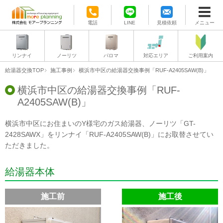
電話
LINE
見積依頼
メニュー
リンナイ
ノーリツ
パロマ
対応エリア
ご利用案内
給湯器交換TOP
施工事例
横浜市中区の給湯器交換事例「RUF-A2405SAW(B)」
横浜市中区の給湯器交換事例「RUF-
A2405SAW(B)」
横浜市中区にお住まいのY様宅のガス給湯器、ノーリツ「GT-
2428SAWX」をリンナイ「RUF-A2405SAW(B)」にお取替させてい
ただきました。
給湯器本体
施工前
施工後