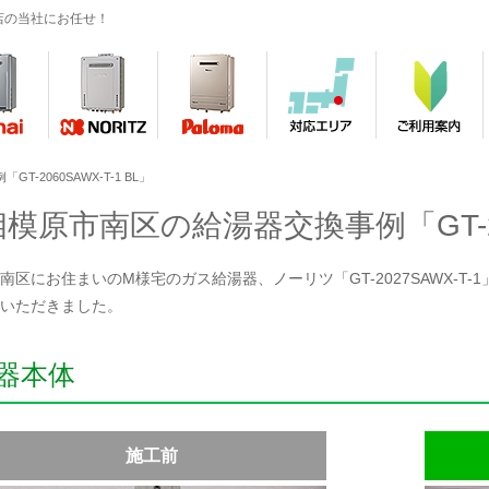
店の当社にお任せ！
-2060SAWX-T-1 BL」
相模原市南区の給湯器交換事例「GT-206
区にお住まいのM様宅のガス給湯器、ノーリツ「GT-2027SAWX-T-1」をノ
いただきました。
器本体
施工前