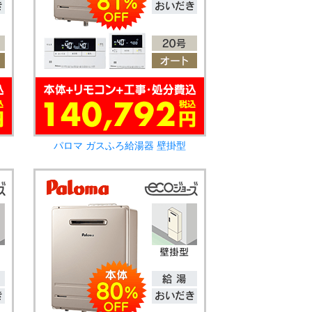
パロマ ガスふろ給湯器 壁掛型