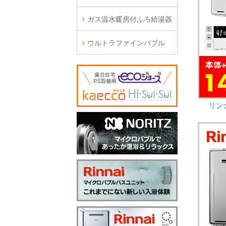
ガス温水暖房付ふろ給湯器
ウルトラファインバブル
リン