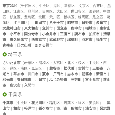
東京23区
（
千代田区
、
中央区
、
港区
、
新宿区
、
文京区
、
台東区
、
墨
田区
、
江東区
、
品川区
、
目黒区
、
大田区
、
世田谷区
、
渋谷区
、
中野
区
、
杉並区
、
豊島区
、
北区
・
荒川区
、
板橋区
、
練馬区
、
足立区
、
葛
飾区
、
江戸川区
）｜
町田市
｜
八王子市
｜
昭島市
｜
日野市
｜
多摩市
｜
武蔵村山市
｜
東大和市
｜
立川市
｜
国立市
｜
府中市
｜
稲城市
｜
東村山
市
｜
小平市
｜
国分寺市
｜
小金井市
｜
三鷹市
｜
調布市
｜
狛江市
｜
清瀬
市
｜
東久留米市
｜
西東京市
｜
武蔵野市
｜
瑞穂町
｜
羽村市
｜
福生市
｜
青梅市
｜
日の出町
｜
あきる野市
埼玉県
さいたま市
（岩槻区・浦和区・大宮区・北区・桜区・中央区・西
区・緑区・南区・見沼区）｜
越谷市
｜
松伏町
｜
吉川市
｜
三郷市
｜
八
潮市
｜
草加市
｜
川口市
｜
蕨市
｜
戸田市
｜
志木市
｜
朝霧市
｜
新座市
｜
和光市
｜
春日部市
｜
川越市
｜
ふじみ野市
｜
三芳町
｜
富士見市
｜
狭山
市
｜
所沢市
｜
入間市
千葉県
千葉市
（中央区・花見川区・稲毛区・若葉区・緑区・美浜区）｜
流
山市
｜
柏市
｜
松戸市
｜
鎌ケ谷市
｜
市川市
｜
船橋市
｜
浦安市
｜
習志野
市