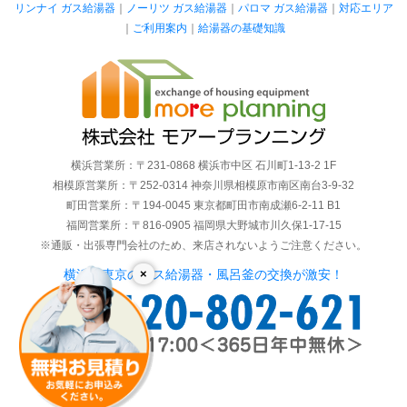
リンナイ ガス給湯器
｜
ノーリツ ガス給湯器
｜
パロマ ガス給湯器
｜
対応エリア
｜
ご利用案内
｜
給湯器の基礎知識
横浜営業所：〒231-0868 横浜市中区 石川町1-13-2 1F
相模原営業所：〒252-0314 神奈川県相模原市南区南台3-9-32
町田営業所：〒194-0045 東京都町田市南成瀬6-2-11 B1
福岡営業所：〒816-0905 福岡県大野城市川久保1-17-15
※通販・出張専門会社のため、来店されないようご注意ください。
×
横浜・東京のガス給湯器・風呂釜の交換が激安！