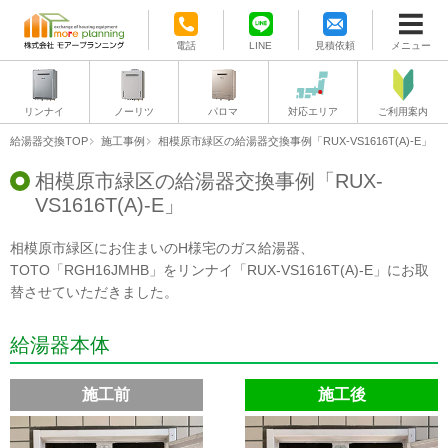
電話
LINE
見積依頼
メニュー
リンナイ
ノーリツ
パロマ
対応エリア
ご利用案内
給湯器交換TOP
施工事例
相模原市緑区の給湯器交換事例「RUX-VS1616T(A)-E」
相模原市緑区の給湯器交換事例「RUX-
VS1616T(A)-E」
相模原市緑区にお住まいのH様宅のガス給湯器、
TOTO「RGH16JMHB」をリンナイ「RUX-VS1616T(A)-E」にお取
替させていただきました。
給湯器本体
施工前
施工後