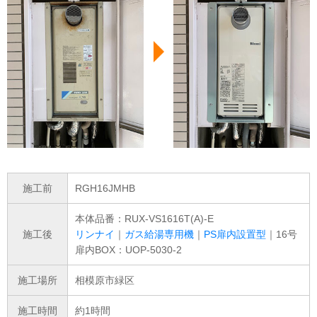
施工前
RGH16JMHB
本体品番：RUX-VS1616T(A)-E
施工後
リンナイ
｜
ガス給湯専用機
｜
PS扉内設置型
｜16号
扉内BOX：UOP-5030-2
施工場所
相模原市緑区
施工時間
約1時間