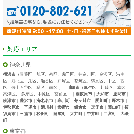
対応エリア
神奈川県
横浜市
（
青葉区
、
旭区
、
泉区
、
磯子区
、
神奈川区
、
金沢区
、
港南
区
、
港北区
、
栄区
、
瀬谷区
、
戸塚区
、
都筑区
、
鶴見区
、
中区
、
西
区
、
保土ヶ谷区
、
緑区
、
南区
）｜
川崎市
（
麻生区
、
川崎区
、
幸区
、
高津区
、
多摩区
、
中原区
、
宮前区
）｜
相模原市
｜
大和市
｜
座間市
｜
綾瀬市
｜
藤沢市
｜
海老名市
｜
寒川町
｜
茅ヶ崎市
｜
愛川町
｜
厚木市
｜
伊勢原市
｜
平塚市
｜
清川村
｜
秦野市
｜
鎌倉市
｜
逗子市
｜
葉山町
｜
横
須賀市
｜
三浦市
｜
松田町
｜
開成町
｜
大井町
｜
中井町
｜
二宮町
｜
大磯
町
東京都