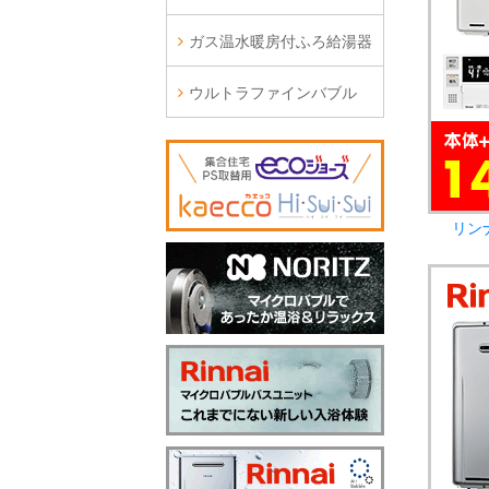
ガス温水暖房付ふろ給湯器
ウルトラファインバブル
リン