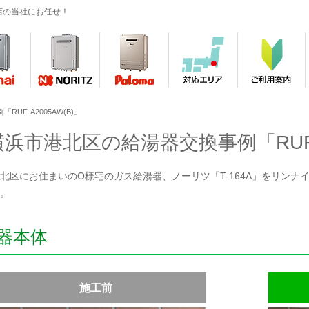
店の当社にお任せ！
UF-A2005AW(B)」
横浜市港北区の給湯器交換事例「RUF-A
北区にお住まいのO様宅のガス給湯器、ノーリツ「T-164A」をリンナイ「R
。
器本体
施工前