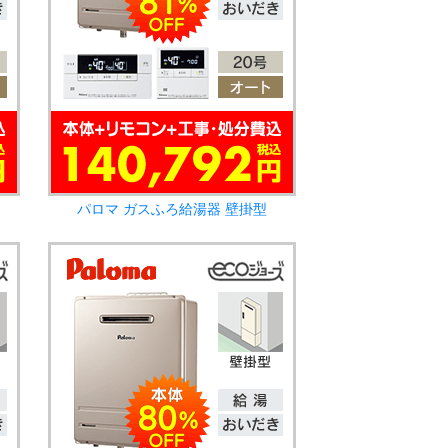
パロマ ガスふろ給湯器 壁掛型