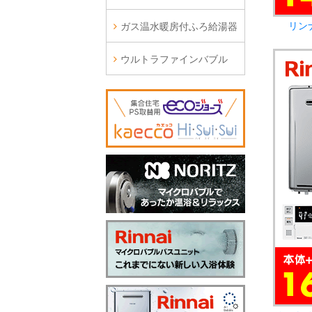
リン
ガス温水暖房付ふろ給湯器
ウルトラファインバブル