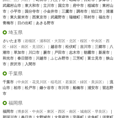
武蔵村山市
｜
東大和市
｜
立川市
｜
国立市
｜
府中市
｜
稲城市
｜
東村山
市
｜
小平市
｜
国分寺市
｜
小金井市
｜
三鷹市
｜
調布市
｜
狛江市
｜
清瀬
市
｜
東久留米市
｜
西東京市
｜
武蔵野市
｜
瑞穂町
｜
羽村市
｜
福生市
｜
青梅市
｜
日の出町
｜
あきる野市
埼玉県
さいたま市
（岩槻区・浦和区・大宮区・北区・桜区・中央区・西
区・緑区・南区・見沼区）｜
越谷市
｜
松伏町
｜
吉川市
｜
三郷市
｜
八
潮市
｜
草加市
｜
川口市
｜
蕨市
｜
戸田市
｜
志木市
｜
朝霧市
｜
新座市
｜
和光市
｜
春日部市
｜
川越市
｜
ふじみ野市
｜
三芳町
｜
富士見市
｜
狭山
市
｜
所沢市
｜
入間市
千葉県
千葉市
（中央区・花見川区・稲毛区・若葉区・緑区・美浜区）｜
流
山市
｜
柏市
｜
松戸市
｜
鎌ケ谷市
｜
市川市
｜
船橋市
｜
浦安市
｜
習志野
市
福岡県
福岡市
（博多区・中央区・東区・西区・南区・城南区・早良区）
｜
那珂川市｜春日市｜大野城市｜太宰府市｜宇美町｜志免町｜須恵町