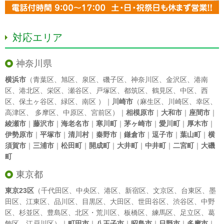
対応エリア
神奈川県
横浜市
（
青葉区
、
旭区
、
泉区
、
磯子区
、
神奈川区
、
金沢区
、
港南
区
、
港北区
、
栄区
、
瀬谷区
、
戸塚区
、
都筑区
、
鶴見区
、
中区
、
西
区
、
保土ヶ谷区
、
緑区
、
南区
）｜
川崎市
（
麻生区
、
川崎区
、
幸区
、
高津区
、
多摩区
、
中原区
、
宮前区
）｜
相模原市
｜
大和市
｜
座間市
｜
綾瀬市
｜
藤沢市
｜
海老名市
｜
寒川町
｜
茅ヶ崎市
｜
愛川町
｜
厚木市
｜
伊勢原市
｜
平塚市
｜
清川村
｜
秦野市
｜
鎌倉市
｜
逗子市
｜
葉山町
｜
横
須賀市
｜
三浦市
｜
松田町
｜
開成町
｜
大井町
｜
中井町
｜
二宮町
｜
大磯
町
東京都
東京23区
（
千代田区
、
中央区
、
港区
、
新宿区
、
文京区
、
台東区
、
墨
田区
、
江東区
、
品川区
、
目黒区
、
大田区
、
世田谷区
、
渋谷区
、
中野
区
、
杉並区
、
豊島区
、
北区
・
荒川区
、
板橋区
、
練馬区
、
足立区
、
葛
飾区
、
江戸川区
）｜
町田市
｜
八王子市
｜
昭島市
｜
日野市
｜
多摩市
｜