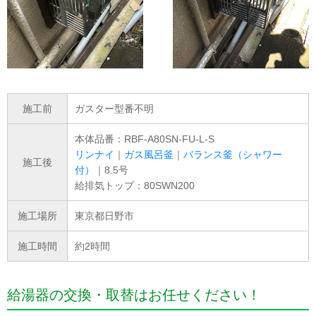
施工前
ガスター型番不明
本体品番：RBF-A80SN-FU-L-S
リンナイ
｜
ガス風呂釜
｜
バランス釜（シャワー
施工後
付）
｜8.5号
給排気トップ：80SWN200
施工場所
東京都日野市
施工時間
約2時間
給湯器の交換・取替はお任せください！