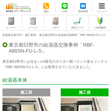
電話
LINE
見積依頼
メニュー
リンナイ
ノーリツ
パロマ
対応エリア
ご利用案内
給湯器交換TOP
施工事例
東京都日野市の給湯器交換事例「RBF-A80SN-FU-L-S」
東京都日野市の給湯器交換事例「RBF-
A80SN-FU-L-S」
東京都日野市にお住まいのI様宅のガスター製バランス釜をリンナイ
「RBF-A80SN-FU-L-S」にお取替させていただきました。
給湯器本体
施工前
施工後