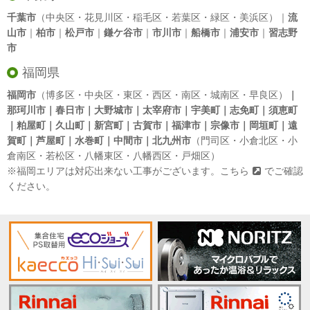
千葉市
（中央区・花見川区・稲毛区・若葉区・緑区・美浜区）｜
流
山市
｜
柏市
｜
松戸市
｜
鎌ケ谷市
｜
市川市
｜
船橋市
｜
浦安市
｜
習志野
市
福岡県
福岡市
（博多区・中央区・東区・西区・南区・城南区・早良区）
｜
那珂川市｜春日市｜大野城市｜太宰府市｜宇美町｜志免町｜須恵町
｜粕屋町｜久山町｜新宮町｜古賀市｜福津市｜宗像市｜岡垣町｜遠
賀町｜芦屋町｜水巻町｜中間市｜北九州市
（門司区・小倉北区・小
倉南区・若松区・八幡東区・八幡西区・戸畑区）
※福岡エリアは対応出来ない工事がございます。
こちら
でご確認
ください。