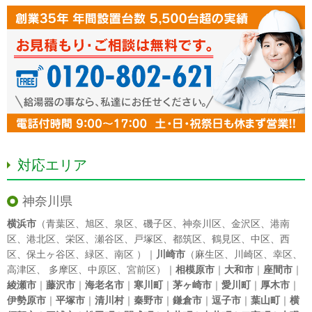
対応エリア
神奈川県
横浜市
（
青葉区
、
旭区
、
泉区
、
磯子区
、
神奈川区
、
金沢区
、
港南
区
、
港北区
、
栄区
、
瀬谷区
、
戸塚区
、
都筑区
、
鶴見区
、
中区
、
西
区
、
保土ヶ谷区
、
緑区
、
南区
）｜
川崎市
（
麻生区
、
川崎区
、
幸区
、
高津区
、
多摩区
、
中原区
、
宮前区
）｜
相模原市
｜
大和市
｜
座間市
｜
綾瀬市
｜
藤沢市
｜
海老名市
｜
寒川町
｜
茅ヶ崎市
｜
愛川町
｜
厚木市
｜
伊勢原市
｜
平塚市
｜
清川村
｜
秦野市
｜
鎌倉市
｜
逗子市
｜
葉山町
｜
横