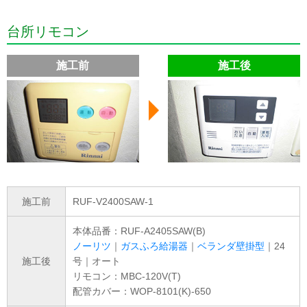
台所リモコン
施工前
施工後
施工前
RUF-V2400SAW-1
本体品番：RUF-A2405SAW(B)
ノーリツ
｜
ガスふろ給湯器
｜
ベランダ壁掛型
｜24
施工後
号｜オート
リモコン：MBC-120V(T)
配管カバー：WOP-8101(K)-650