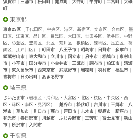
須賀市
｜
三浦市
｜
松田町
｜
開成町
｜
大井町
｜
中井町
｜
二宮町
｜
大磯
町
東京都
東京23区
（
千代田区
、
中央区
、
港区
、
新宿区
、
文京区
、
台東区
、
墨
田区
、
江東区
、
品川区
、
目黒区
、
大田区
、
世田谷区
、
渋谷区
、
中野
区
、
杉並区
、
豊島区
、
北区
・
荒川区
、
板橋区
、
練馬区
、
足立区
、
葛
飾区
、
江戸川区
）｜
町田市
｜
八王子市
｜
昭島市
｜
日野市
｜
多摩市
｜
武蔵村山市
｜
東大和市
｜
立川市
｜
国立市
｜
府中市
｜
稲城市
｜
東村山
市
｜
小平市
｜
国分寺市
｜
小金井市
｜
三鷹市
｜
調布市
｜
狛江市
｜
清瀬
市
｜
東久留米市
｜
西東京市
｜
武蔵野市
｜
瑞穂町
｜
羽村市
｜
福生市
｜
青梅市
｜
日の出町
｜
あきる野市
埼玉県
さいたま市
（岩槻区・浦和区・大宮区・北区・桜区・中央区・西
区・緑区・南区・見沼区）｜
越谷市
｜
松伏町
｜
吉川市
｜
三郷市
｜
八
潮市
｜
草加市
｜
川口市
｜
蕨市
｜
戸田市
｜
志木市
｜
朝霧市
｜
新座市
｜
和光市
｜
春日部市
｜
川越市
｜
ふじみ野市
｜
三芳町
｜
富士見市
｜
狭山
市
｜
所沢市
｜
入間市
千葉県