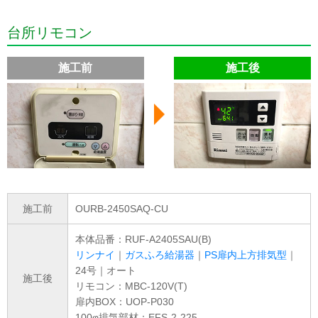
台所リモコン
施工前
施工後
施工前
OURB-2450SAQ-CU
本体品番：RUF-A2405SAU(B)
リンナイ
｜
ガスふろ給湯器
｜
PS扉内上方排気型
｜
24号｜オート
施工後
リモコン：MBC-120V(T)
扉内BOX：UOP-P030
100φ排気部材：EFS-2-225