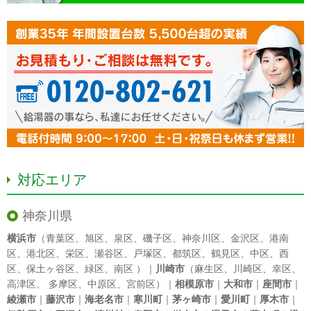
対応エリア
神奈川県
横浜市
（
青葉区
、
旭区
、
泉区
、
磯子区
、
神奈川区
、
金沢区
、
港南
区
、
港北区
、
栄区
、
瀬谷区
、
戸塚区
、
都筑区
、
鶴見区
、
中区
、
西
区
、
保土ヶ谷区
、
緑区
、
南区
）｜
川崎市
（
麻生区
、
川崎区
、
幸区
、
高津区
、
多摩区
、
中原区
、
宮前区
）｜
相模原市
｜
大和市
｜
座間市
｜
綾瀬市
｜
藤沢市
｜
海老名市
｜
寒川町
｜
茅ヶ崎市
｜
愛川町
｜
厚木市
｜