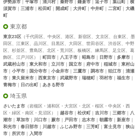
伊勢原市
｜
平塚市
｜
清川村
｜
秦野市
｜
鎌倉市
｜
逗子市
｜
葉山町
｜
横
須賀市
｜
三浦市
｜
松田町
｜
開成町
｜
大井町
｜
中井町
｜
二宮町
｜
大磯
町
東京都
東京23区
（
千代田区
、
中央区
、
港区
、
新宿区
、
文京区
、
台東区
、
墨
田区
、
江東区
、
品川区
、
目黒区
、
大田区
、
世田谷区
、
渋谷区
、
中野
区
、
杉並区
、
豊島区
、
北区
・
荒川区
、
板橋区
、
練馬区
、
足立区
、
葛
飾区
、
江戸川区
）｜
町田市
｜
八王子市
｜
昭島市
｜
日野市
｜
多摩市
｜
武蔵村山市
｜
東大和市
｜
立川市
｜
国立市
｜
府中市
｜
稲城市
｜
東村山
市
｜
小平市
｜
国分寺市
｜
小金井市
｜
三鷹市
｜
調布市
｜
狛江市
｜
清瀬
市
｜
東久留米市
｜
西東京市
｜
武蔵野市
｜
瑞穂町
｜
羽村市
｜
福生市
｜
青梅市
｜
日の出町
｜
あきる野市
埼玉県
さいたま市
（岩槻区・浦和区・大宮区・北区・桜区・中央区・西
区・緑区・南区・見沼区）｜
越谷市
｜
松伏町
｜
吉川市
｜
三郷市
｜
八
潮市
｜
草加市
｜
川口市
｜
蕨市
｜
戸田市
｜
志木市
｜
朝霧市
｜
新座市
｜
和光市
｜
春日部市
｜
川越市
｜
ふじみ野市
｜
三芳町
｜
富士見市
｜
狭山
市
｜
所沢市
｜
入間市