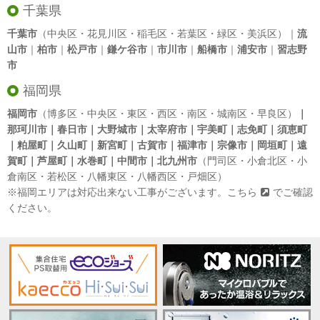
千葉県
千葉市
（中央区・花見川区・稲毛区・若葉区・緑区・美浜区）｜
流
山市
｜
柏市
｜
松戸市
｜
鎌ケ谷市
｜
市川市
｜
船橋市
｜
浦安市
｜
習志野
市
福岡県
福岡市
（博多区・中央区・東区・西区・南区・城南区・早良区）
｜
那珂川市｜春日市｜大野城市｜太宰府市｜宇美町｜志免町｜須恵町
｜粕屋町｜久山町｜新宮町｜古賀市｜福津市｜宗像市｜岡垣町｜遠
賀町｜芦屋町｜水巻町｜中間市｜北九州市
（門司区・小倉北区・小
倉南区・若松区・八幡東区・八幡西区・戸畑区）
※福岡エリアは対応出来ない工事がございます。
こちら
でご確認
ください。