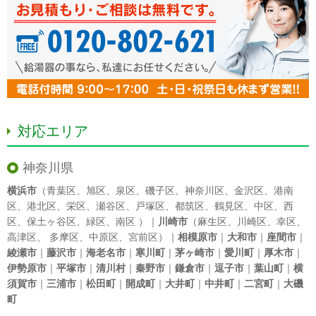
対応エリア
神奈川県
横浜市
（
青葉区
、
旭区
、
泉区
、
磯子区
、
神奈川区
、
金沢区
、
港南
区
、
港北区
、
栄区
、
瀬谷区
、
戸塚区
、
都筑区
、
鶴見区
、
中区
、
西
区
、
保土ヶ谷区
、
緑区
、
南区
）｜
川崎市
（
麻生区
、
川崎区
、
幸区
、
高津区
、
多摩区
、
中原区
、
宮前区
）｜
相模原市
｜
大和市
｜
座間市
｜
綾瀬市
｜
藤沢市
｜
海老名市
｜
寒川町
｜
茅ヶ崎市
｜
愛川町
｜
厚木市
｜
伊勢原市
｜
平塚市
｜
清川村
｜
秦野市
｜
鎌倉市
｜
逗子市
｜
葉山町
｜
横
須賀市
｜
三浦市
｜
松田町
｜
開成町
｜
大井町
｜
中井町
｜
二宮町
｜
大磯
町