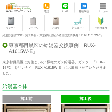
電話
LINE
見積依頼
メニュー
リンナイ
ノーリツ
パロマ
対応エリア
ご利用案内
給湯器交換TOP
施工事例
東京都目黒区の給湯器交換事例「RUX-A1615W-E」
東京都目黒区の給湯器交換事例「RUX-
A1615W-E」
東京都目黒区にお住まいのK様宅のガス給湯器、ガスター「OUR-
16F2」をリンナイ「RUX-A1615W-E」にお取替させていただきま
した。
給湯器本体
施工前
施工後