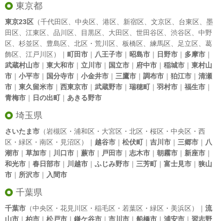
東京都
東京23区
（
千代田区
、
中央区
、
港区
、
新宿区
、
文京区
、
台東区
、
墨
田区
、
江東区
、
品川区
、
目黒区
、
大田区
、
世田谷区
、
渋谷区
、
中野
区
、
杉並区
、
豊島区
、
北区
・
荒川区
、
板橋区
、
練馬区
、
足立区
、
葛
飾区
、
江戸川区
）｜
町田市
｜
八王子市
｜
昭島市
｜
日野市
｜
多摩市
｜
武蔵村山市
｜
東大和市
｜
立川市
｜
国立市
｜
府中市
｜
稲城市
｜
東村山
市
｜
小平市
｜
国分寺市
｜
小金井市
｜
三鷹市
｜
調布市
｜
狛江市
｜
清瀬
市
｜
東久留米市
｜
西東京市
｜
武蔵野市
｜
瑞穂町
｜
羽村市
｜
福生市
｜
青梅市
｜
日の出町
｜
あきる野市
埼玉県
さいたま市
（岩槻区・浦和区・大宮区・北区・桜区・中央区・西
区・緑区・南区・見沼区）｜
越谷市
｜
松伏町
｜
吉川市
｜
三郷市
｜
八
潮市
｜
草加市
｜
川口市
｜
蕨市
｜
戸田市
｜
志木市
｜
朝霧市
｜
新座市
｜
和光市
｜
春日部市
｜
川越市
｜
ふじみ野市
｜
三芳町
｜
富士見市
｜
狭山
市
｜
所沢市
｜
入間市
千葉県
千葉市
（中央区・花見川区・稲毛区・若葉区・緑区・美浜区）｜
流
山市
｜
柏市
｜
松戸市
｜
鎌ケ谷市
｜
市川市
｜
船橋市
｜
浦安市
｜
習志野