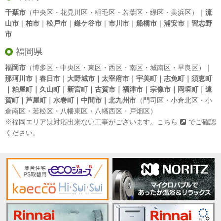
千葉市
（中央区・花見川区・稲毛区・若葉区・緑区・美浜区）｜
流
山市
｜
柏市
｜
松戸市
｜
鎌ケ谷市
｜
市川市
｜
船橋市
｜
浦安市
｜
習志野
市
福岡県
福岡市
（博多区・中央区・東区・西区・南区・城南区・早良区）
｜
那珂川市｜春日市｜大野城市｜太宰府市｜宇美町｜志免町｜須恵町
｜粕屋町｜久山町｜新宮町｜古賀市｜福津市｜宗像市｜岡垣町｜遠
賀町｜芦屋町｜水巻町｜中間市｜北九州市
（門司区・小倉北区・小
倉南区・若松区・八幡東区・八幡西区・戸畑区）
※福岡エリアは対応出来ない工事がございます。
こちら
でご確認
ください。