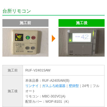
台所リモコン
施工前
施工後
施工前
RUF-V2401SAW
本体品番：RUF-A2405AW(B)
リンナイ
｜
ガスふろ給湯器
｜
壁掛型
｜24号｜フル
施工後
オート
リモコン：MBC-302VC(A)
配管カバー：WOP-8101（K）