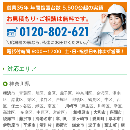
対応エリア
神奈川県
横浜市
（
青葉区
、
旭区
、
泉区
、
磯子区
、
神奈川区
、
金沢区
、
港南
区
、
港北区
、
栄区
、
瀬谷区
、
戸塚区
、
都筑区
、
鶴見区
、
中区
、
西
区
、
保土ヶ谷区
、
緑区
、
南区
）｜
川崎市
（
麻生区
、
川崎区
、
幸区
、
高津区
、
多摩区
、
中原区
、
宮前区
）｜
相模原市
｜
大和市
｜
座間市
｜
綾瀬市
｜
藤沢市
｜
海老名市
｜
寒川町
｜
茅ヶ崎市
｜
愛川町
｜
厚木市
｜
伊勢原市
｜
平塚市
｜
清川村
｜
秦野市
｜
鎌倉市
｜
逗子市
｜
葉山町
｜
横