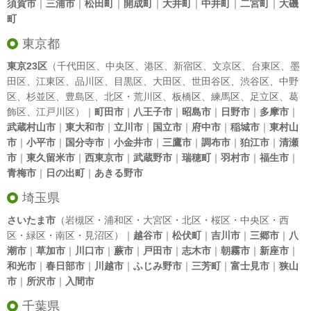
須賀市
｜
三浦市
｜
松田町
｜
開成町
｜
大井町
｜
中井町
｜
二宮町
｜
大磯
町
東京都
東京23区
（
千代田区
、
中央区
、
港区
、
新宿区
、
文京区
、
台東区
、
墨
田区
、
江東区
、
品川区
、
目黒区
、
大田区
、
世田谷区
、
渋谷区
、
中野
区
、
杉並区
、
豊島区
、
北区
・
荒川区
、
板橋区
、
練馬区
、
足立区
、
葛
飾区
、
江戸川区
）｜
町田市
｜
八王子市
｜
昭島市
｜
日野市
｜
多摩市
｜
武蔵村山市
｜
東大和市
｜
立川市
｜
国立市
｜
府中市
｜
稲城市
｜
東村山
市
｜
小平市
｜
国分寺市
｜
小金井市
｜
三鷹市
｜
調布市
｜
狛江市
｜
清瀬
市
｜
東久留米市
｜
西東京市
｜
武蔵野市
｜
瑞穂町
｜
羽村市
｜
福生市
｜
青梅市
｜
日の出町
｜
あきる野市
埼玉県
さいたま市
（岩槻区・浦和区・大宮区・北区・桜区・中央区・西
区・緑区・南区・見沼区）｜
越谷市
｜
松伏町
｜
吉川市
｜
三郷市
｜
八
潮市
｜
草加市
｜
川口市
｜
蕨市
｜
戸田市
｜
志木市
｜
朝霧市
｜
新座市
｜
和光市
｜
春日部市
｜
川越市
｜
ふじみ野市
｜
三芳町
｜
富士見市
｜
狭山
市
｜
所沢市
｜
入間市
千葉県