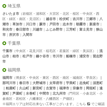
埼玉県
さいたま市
（岩槻区・浦和区・大宮区・北区・桜区・中央区・西
区・緑区・南区・見沼区）｜
越谷市
｜
松伏町
｜
吉川市
｜
三郷市
｜
八
潮市
｜
草加市
｜
川口市
｜
蕨市
｜
戸田市
｜
志木市
｜
朝霧市
｜
新座市
｜
和光市
｜
春日部市
｜
川越市
｜
ふじみ野市
｜
三芳町
｜
富士見市
｜
狭山
市
｜
所沢市
｜
入間市
千葉県
千葉市
（中央区・花見川区・稲毛区・若葉区・緑区・美浜区）｜
流
山市
｜
柏市
｜
松戸市
｜
鎌ケ谷市
｜
市川市
｜
船橋市
｜
浦安市
｜
習志野
市
福岡県
福岡市
（博多区・中央区・東区・西区・南区・城南区・早良区）
｜
那珂川市｜春日市｜大野城市｜太宰府市｜宇美町｜志免町｜須恵町
｜粕屋町｜久山町｜新宮町｜古賀市｜福津市｜宗像市｜岡垣町｜遠
賀町｜芦屋町｜水巻町｜中間市｜北九州市
（門司区・小倉北区・小
倉南区・若松区・八幡東区・八幡西区・戸畑区）
※福岡エリアは対応出来ない工事がございます。
こちら
でご確認