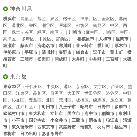
神奈川県
横浜市
（
青葉区
、
旭区
、
泉区
、
磯子区
、
神奈川区
、
金沢区
、
港南
区
、
港北区
、
栄区
、
瀬谷区
、
戸塚区
、
都筑区
、
鶴見区
、
中区
、
西
区
、
保土ヶ谷区
、
緑区
、
南区
）｜
川崎市
（
麻生区
、
川崎区
、
幸区
、
高津区
、
多摩区
、
中原区
、
宮前区
）｜
相模原市
｜
大和市
｜
座間市
｜
綾瀬市
｜
藤沢市
｜
海老名市
｜
寒川町
｜
茅ヶ崎市
｜
愛川町
｜
厚木市
｜
伊勢原市
｜
平塚市
｜
清川村
｜
秦野市
｜
鎌倉市
｜
逗子市
｜
葉山町
｜
横
須賀市
｜
三浦市
｜
松田町
｜
開成町
｜
大井町
｜
中井町
｜
二宮町
｜
大磯
町
東京都
東京23区
（
千代田区
、
中央区
、
港区
、
新宿区
、
文京区
、
台東区
、
墨
田区
、
江東区
、
品川区
、
目黒区
、
大田区
、
世田谷区
、
渋谷区
、
中野
区
、
杉並区
、
豊島区
、
北区
・
荒川区
、
板橋区
、
練馬区
、
足立区
、
葛
飾区
、
江戸川区
）｜
町田市
｜
八王子市
｜
昭島市
｜
日野市
｜
多摩市
｜
武蔵村山市
｜
東大和市
｜
立川市
｜
国立市
｜
府中市
｜
稲城市
｜
東村山
市
｜
小平市
｜
国分寺市
｜
小金井市
｜
三鷹市
｜
調布市
｜
狛江市
｜
清瀬
市
｜
東久留米市
｜
西東京市
｜
武蔵野市
｜
瑞穂町
｜
羽村市
｜
福生市
｜
青梅市
｜
日の出町
｜
あきる野市