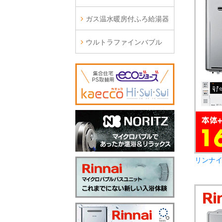
ガス温水暖房付ふろ給湯器
ウルトラファインバブル
リンナイ