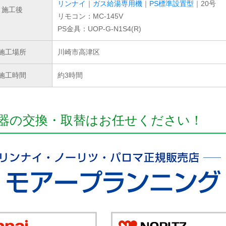
リンナイ
｜
ガス給湯専用機
｜
PS標準設置型
｜20号
施工後
リモコン：MC-145V
PS金具：UOP-G-N1S4(R)
施工場所
川崎市高津区
施工時間
約3時間
器の交換・取替はお任せください！