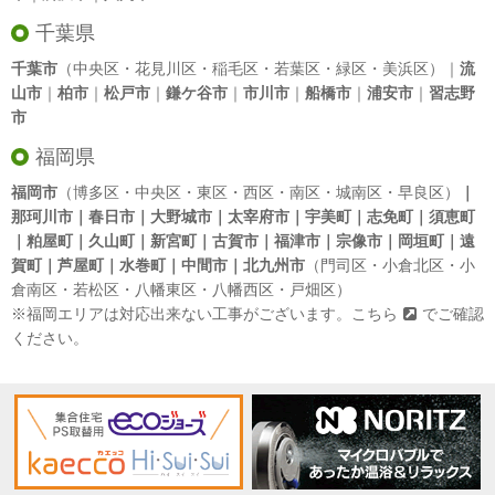
千葉県
千葉市
（中央区・花見川区・稲毛区・若葉区・緑区・美浜区）｜
流
山市
｜
柏市
｜
松戸市
｜
鎌ケ谷市
｜
市川市
｜
船橋市
｜
浦安市
｜
習志野
市
福岡県
福岡市
（博多区・中央区・東区・西区・南区・城南区・早良区）
｜
那珂川市｜春日市｜大野城市｜太宰府市｜宇美町｜志免町｜須恵町
｜粕屋町｜久山町｜新宮町｜古賀市｜福津市｜宗像市｜岡垣町｜遠
賀町｜芦屋町｜水巻町｜中間市｜北九州市
（門司区・小倉北区・小
倉南区・若松区・八幡東区・八幡西区・戸畑区）
※福岡エリアは対応出来ない工事がございます。
こちら
でご確認
ください。