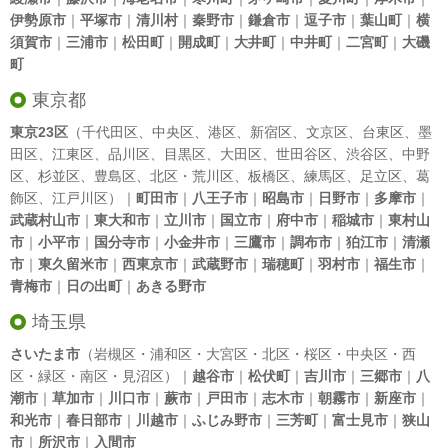
伊勢原市
｜
平塚市
｜
清川村
｜
秦野市
｜
鎌倉市
｜
逗子市
｜
葉山町
｜
横
須賀市
｜
三浦市
｜
松田町
｜
開成町
｜
大井町
｜
中井町
｜
二宮町
｜
大磯
町
東京都
東京23区
（
千代田区
、
中央区
、
港区
、
新宿区
、
文京区
、
台東区
、
墨
田区
、
江東区
、
品川区
、
目黒区
、
大田区
、
世田谷区
、
渋谷区
、
中野
区
、
杉並区
、
豊島区
、
北区
・
荒川区
、
板橋区
、
練馬区
、
足立区
、
葛
飾区
、
江戸川区
）｜
町田市
｜
八王子市
｜
昭島市
｜
日野市
｜
多摩市
｜
武蔵村山市
｜
東大和市
｜
立川市
｜
国立市
｜
府中市
｜
稲城市
｜
東村山
市
｜
小平市
｜
国分寺市
｜
小金井市
｜
三鷹市
｜
調布市
｜
狛江市
｜
清瀬
市
｜
東久留米市
｜
西東京市
｜
武蔵野市
｜
瑞穂町
｜
羽村市
｜
福生市
｜
青梅市
｜
日の出町
｜
あきる野市
埼玉県
さいたま市
（岩槻区・浦和区・大宮区・北区・桜区・中央区・西
区・緑区・南区・見沼区）｜
越谷市
｜
松伏町
｜
吉川市
｜
三郷市
｜
八
潮市
｜
草加市
｜
川口市
｜
蕨市
｜
戸田市
｜
志木市
｜
朝霧市
｜
新座市
｜
和光市
｜
春日部市
｜
川越市
｜
ふじみ野市
｜
三芳町
｜
富士見市
｜
狭山
市
｜
所沢市
｜
入間市