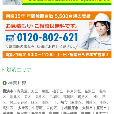
対応エリア
神奈川県
横浜市
（
青葉区
、
旭区
、
泉区
、
磯子区
、
神奈川区
、
金沢区
、
港南
区
、
港北区
、
栄区
、
瀬谷区
、
戸塚区
、
都筑区
、
鶴見区
、
中区
、
西
区
、
保土ヶ谷区
、
緑区
、
南区
）｜
川崎市
（
麻生区
、
川崎区
、
幸区
、
高津区
、
多摩区
、
中原区
、
宮前区
）｜
相模原市
｜
大和市
｜
座間市
｜
綾瀬市
｜
藤沢市
｜
海老名市
｜
寒川町
｜
茅ヶ崎市
｜
愛川町
｜
厚木市
｜