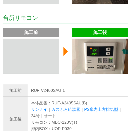
台所リモコン
施工前
施工後
施工前
RUF-V2400SAU-1
本体品番：RUF-A2405SAU(B)
リンナイ
｜
ガスふろ給湯器
｜
PS扉内上方排気型
｜
24号｜オート
施工後
リモコン：MBC-120V(T)
扉内BOX：UOP-P030