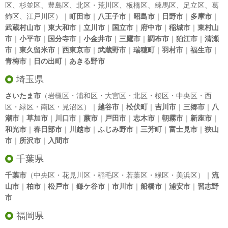
区
、
杉並区
、
豊島区
、
北区
・
荒川区
、
板橋区
、
練馬区
、
足立区
、
葛
飾区
、
江戸川区
）｜
町田市
｜
八王子市
｜
昭島市
｜
日野市
｜
多摩市
｜
武蔵村山市
｜
東大和市
｜
立川市
｜
国立市
｜
府中市
｜
稲城市
｜
東村山
市
｜
小平市
｜
国分寺市
｜
小金井市
｜
三鷹市
｜
調布市
｜
狛江市
｜
清瀬
市
｜
東久留米市
｜
西東京市
｜
武蔵野市
｜
瑞穂町
｜
羽村市
｜
福生市
｜
青梅市
｜
日の出町
｜
あきる野市
埼玉県
さいたま市
（岩槻区・浦和区・大宮区・北区・桜区・中央区・西
区・緑区・南区・見沼区）｜
越谷市
｜
松伏町
｜
吉川市
｜
三郷市
｜
八
潮市
｜
草加市
｜
川口市
｜
蕨市
｜
戸田市
｜
志木市
｜
朝霧市
｜
新座市
｜
和光市
｜
春日部市
｜
川越市
｜
ふじみ野市
｜
三芳町
｜
富士見市
｜
狭山
市
｜
所沢市
｜
入間市
千葉県
千葉市
（中央区・花見川区・稲毛区・若葉区・緑区・美浜区）｜
流
山市
｜
柏市
｜
松戸市
｜
鎌ケ谷市
｜
市川市
｜
船橋市
｜
浦安市
｜
習志野
市
福岡県