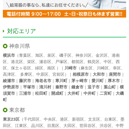
対応エリア
神奈川県
横浜市
（
青葉区
、
旭区
、
泉区
、
磯子区
、
神奈川区
、
金沢区
、
港南
区
、
港北区
、
栄区
、
瀬谷区
、
戸塚区
、
都筑区
、
鶴見区
、
中区
、
西
区
、
保土ヶ谷区
、
緑区
、
南区
）｜
川崎市
（
麻生区
、
川崎区
、
幸区
、
高津区
、
多摩区
、
中原区
、
宮前区
）｜
相模原市
｜
大和市
｜
座間市
｜
綾瀬市
｜
藤沢市
｜
海老名市
｜
寒川町
｜
茅ヶ崎市
｜
愛川町
｜
厚木市
｜
伊勢原市
｜
平塚市
｜
清川村
｜
秦野市
｜
鎌倉市
｜
逗子市
｜
葉山町
｜
横
須賀市
｜
三浦市
｜
松田町
｜
開成町
｜
大井町
｜
中井町
｜
二宮町
｜
大磯
町
東京都
東京23区
（
千代田区
、
中央区
、
港区
、
新宿区
、
文京区
、
台東区
、
墨
田区
、
江東区
、
品川区
、
目黒区
、
大田区
、
世田谷区
、
渋谷区
、
中野