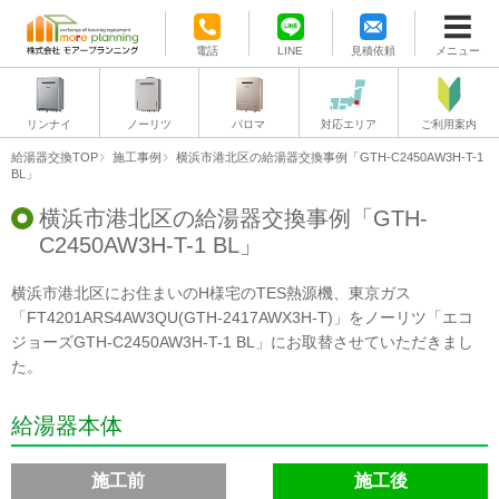
電話
LINE
見積依頼
メニュー
リンナイ
ノーリツ
パロマ
対応エリア
ご利用案内
給湯器交換TOP
施工事例
横浜市港北区の給湯器交換事例「GTH-C2450AW3H-T-1
BL」
横浜市港北区の給湯器交換事例「GTH-
C2450AW3H-T-1 BL」
横浜市港北区にお住まいのH様宅のTES熱源機、東京ガス
「FT4201ARS4AW3QU(GTH-2417AWX3H-T)」をノーリツ「エコ
ジョーズGTH-C2450AW3H-T-1 BL」にお取替させていただきまし
た。
給湯器本体
施工前
施工後