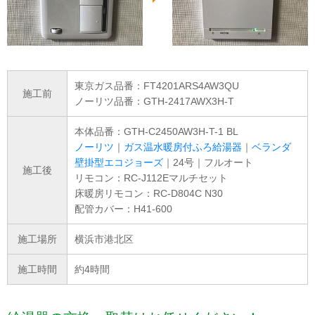
東京ガス品番：FT4201ARS4AW3QU
施工前
ノーリツ品番：GTH-2417AWX3H-T
本体品番：GTH-C2450AW3H-T-1 BL
ノーリツ
｜
ガス温水暖房付ふろ給湯器
｜
ベランダ
壁掛型エコジョーズ
｜24号｜フルオート
施工後
リモコン：RC-J112Eマルチセット
床暖房リモコン：RC-D804C N30
配管カバー：H41-600
施工場所
横浜市港北区
施工時間
約4時間